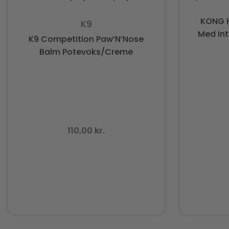
Vurderet
0
ud af 5
KONG H
K9
Med Int
K9 Competition Paw’N’Nose
Balm Potevoks/Creme
110,00
kr.