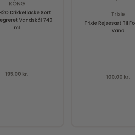
KONG
Vurderet
0
ud a
2O Drikkeflaske Sort
Trixie
egreret Vandskål 740
Trixie Rejsesæt Til F
ml
Vand
195,00
kr.
100,00
kr.