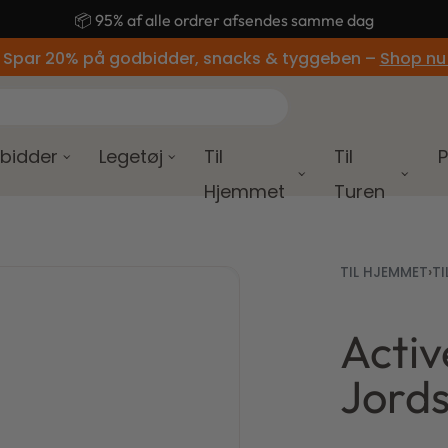
🚚 Gratis fragt ved køb over 499,-
 Spar 20% på godbidder, snacks & tyggeben –
Shop nu
bidder
Legetøj
Til
Til
P
Hjemmet
Turen
TIL HJEMMET
›
TI
Activ
379,00
149,00
kr.
kr.
459,0
Jord