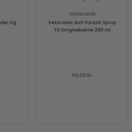
Insta.
f 5
Vurderet
0
ud af 5
Vetocanis
oder Og
Vetocanis Anti Parasit Spray
Til Omgivelserne 250 ml
119,00
kr.