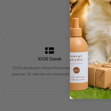
100% Dansk
100% danskejet virksomhed med hjerte og
95% af al
passion. Vi værner om vores lokale rødder
samm