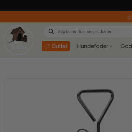
content

Outlet
Hundefoder
God