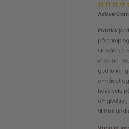
Active Can
Praktisk jord
på campingp
Galvanisere
efter behov,
god løsning
området og 
have sele p
omgivelser, 
til frisk dri
Vælg et jor