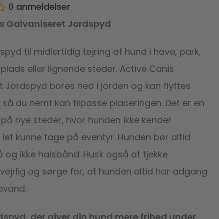
0
anmeldelser
is Galvaniseret Jordspyd
spyd til midlertidig tøjring af hund i have, park,
lads eller lignende steder. Active Canis
t Jordspyd bores ned i jorden og kan flyttes
 så du nemt kan tilpasse placeringen. Det er en
 på nye steder, hvor hunden ikke kender
let kunne tage på eventyr. Hunden bør altid
å og ikke halsbånd. Husk også at tjekke
vejrlig og sørge for, at hunden altid har adgang
kkevand.
dspyd, der giver din hund mere frihed under