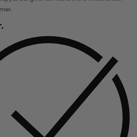
mer.
r.