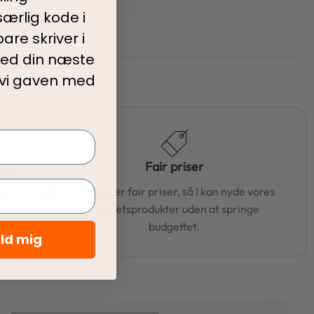
ærlig kode i
are skriver i
ed din
næste
 vi gaven med
vice
Fair priser
book, Google
Vi tilbyder fair priser, så I kan nyde vores
t hjælpe dig
kvalitetsprodukter uden at springe
budgettet.
eld mig