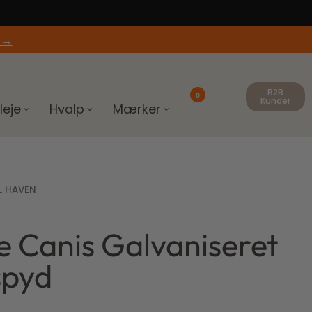
 →
B2B
0
Kunder
leje
Hvalp
Mærker
L HAVEN
e Canis Galvaniseret
0
kr.
spyd