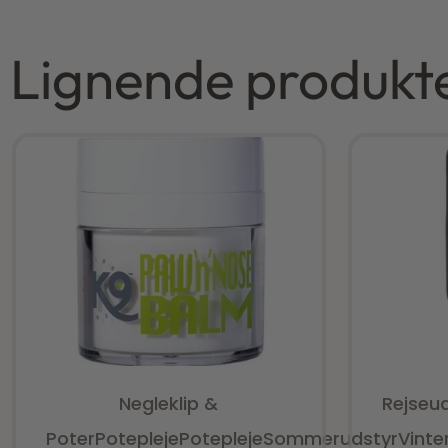
Lignende produkt
Negleklip &
Rejseu
Poter
Potepleje
Potepleje
Sommerudstyr
Vinte