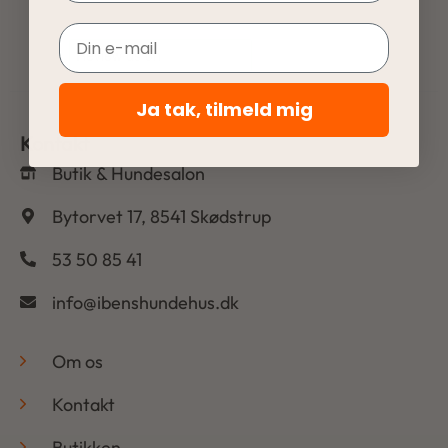
Email
Ja tak, tilmeld mig
Kontakt
Butik & Hundesalon
Bytorvet 17, 8541 Skødstrup
53 50 85 41
info@ibenshundehus.dk
-
Om os
Kontakt
Butikken