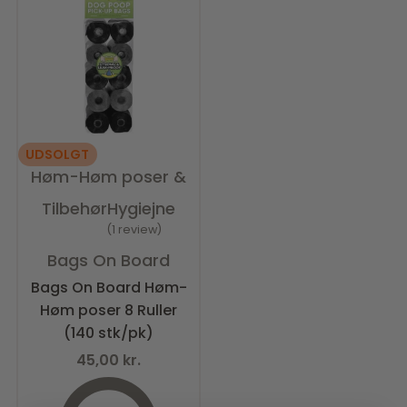
UDSOLGT
Høm-Høm poser &
Tilbehør
Hygiejne
1 review
Vurderet
5.00
ud af 5
Bags On Board
Bags On Board Høm-
Høm poser 8 Ruller
(140 stk/pk)
45,00
kr.