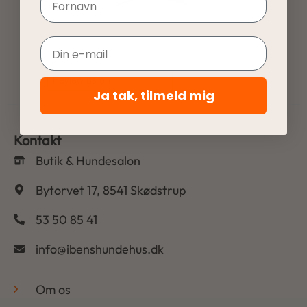
Email
Ja tak, tilmeld mig
Kontakt
Butik & Hundesalon
Bytorvet 17, 8541 Skødstrup
53 50 85 41
info@ibenshundehus.dk
-
Om os