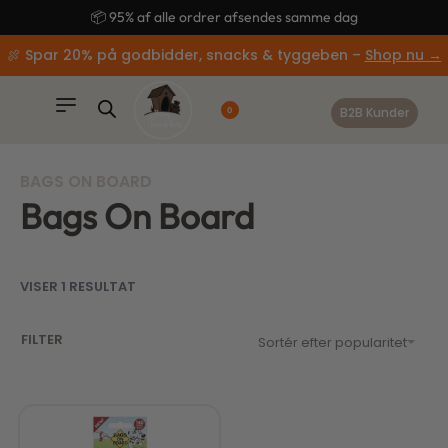
content
📦 95% af alle ordrer afsendes samme dag
🍖 Spar 20% på godbidder, snacks & tyggeben –
Shop nu →
B2B Kunder
0
BAGS ON BOARD
Bags On Board
VISER 1 RESULTAT
FILTER
Sortér efter popularitet