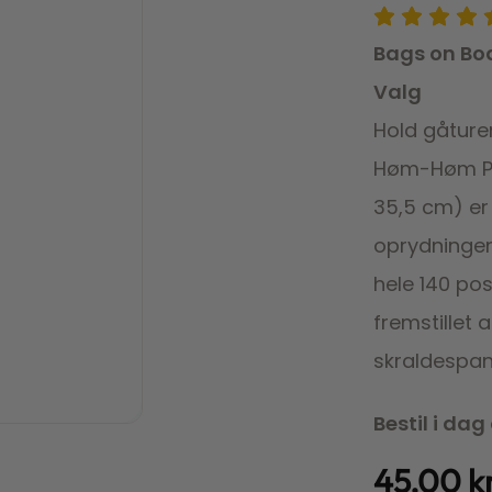
Bags on Bo
Valg
Hold gåture
Høm-Høm Pos
35,5 cm) er 
oprydningen 
hele 140 pos
fremstillet 
skraldespand
Bestil i dag
45,00
k