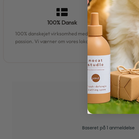
100% Dansk
100% danskejet virksomhed med hjerte og
95% af al
passion. Vi værner om vores lokale rødder
samm
5,0
Baseret på 1 anmeldelse