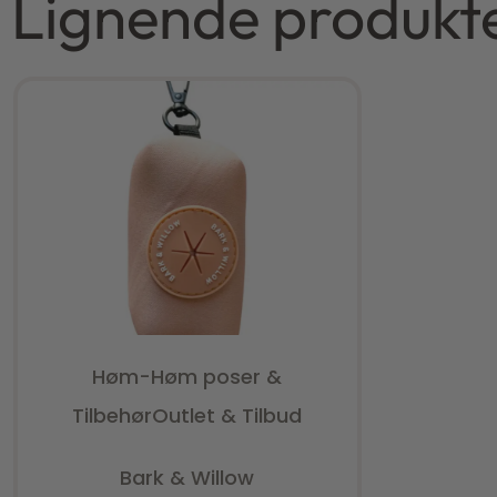
Lignende produkt
Høm-Høm poser &
Tilbehør
Outlet & Tilbud
Vurderet
0
ud af 5
Bark & Willow