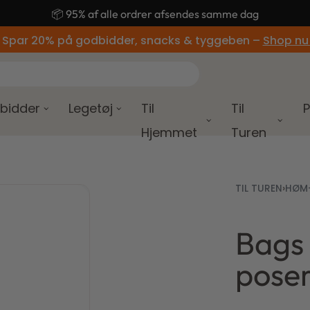
🚚 Gratis fragt ved køb over 499,-
 Spar 20% på godbidder, snacks & tyggeben –
Shop nu
bidder
Legetøj
Til
Til
P
Hjemmet
Turen
TIL TUREN
›
HØM-
Bags
poser