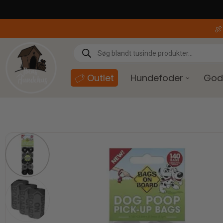
content

Outlet
Hundefoder
God