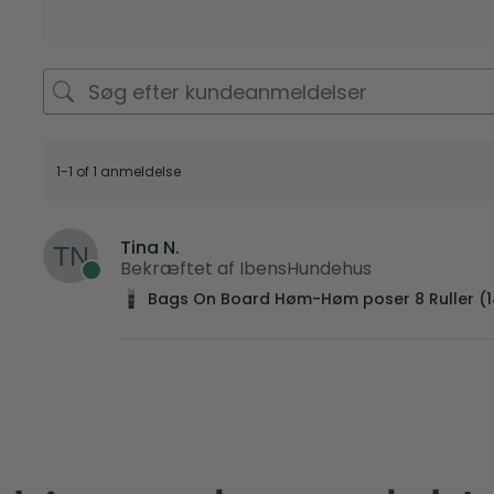
1-1 of 1 anmeldelse
Tina N.
Bekræftet af IbensHundehus
Bags On Board Høm-Høm poser 8 Ruller (1