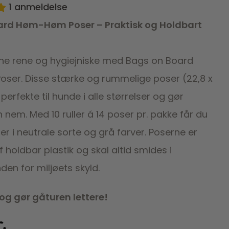
1
anmeldelse
ard Høm-Høm Poser – Praktisk og Holdbart
ne rene og hygiejniske med Bags on Board
er. Disse stærke og rummelige poser (22,8 x
perfekte til hunde i alle størrelser og gør
nem. Med 10 ruller á 14 poser pr. pakke får du
er i neutrale sorte og grå farver. Poserne er
af holdbar plastik og skal altid smides i
en for miljøets skyld.
 og gør gåturen lettere!
r.