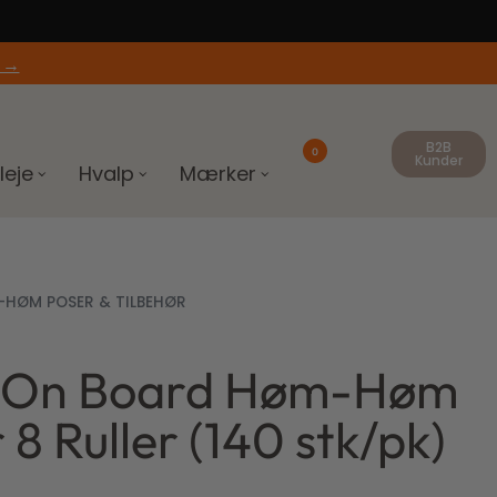
 →
B2B
0
Kunder
leje
Hvalp
Mærker
HØM POSER & TILBEHØR
 On Board Høm-Høm
119,00
495,00
kr.
kr.
 8 Ruller (140 stk/pk)