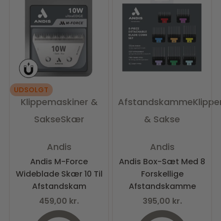
UDSOLGT
Klippemaskiner &
Afstandskamme
Klipp
Sakse
Skær
& Sakse
Vurderet
0
ud af 5
Vurderet
0
ud af 5
Andis
Andis
Andis M-Force
Andis Box-Sæt Med 8
Wideblade Skær 10 Til
Forskellige
Afstandskam
Afstandskamme
459,00
kr.
395,00
kr.