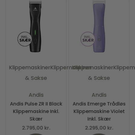
Klippemaskiner
Klippemaskiner
Klippemaskiner
Klippem
& Sakse
& Sakse
Vurderet
0
ud af 5
Vurderet
0
ud af 5
Andis
Andis
Andis Pulse ZR II Black
Andis Emerge Trådløs
Klippemaskine Inkl.
Klippemaskine Violet
Skær
Inkl. Skær
2.795,00
kr.
2.295,00
kr.