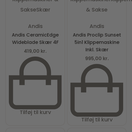
Sakse
Skær
& Sakse
Vurderet
0
ud af 5
Vurderet
0
ud af 5
Andis
Andis
Andis CeramicEdge
Andis Proclip Sunset
Wideblade Skær 4F
5in1 Klippemaskine
Inkl. Skær
419,00
kr.
995,00
kr.
Tilføj til kurv
Tilføj til kurv