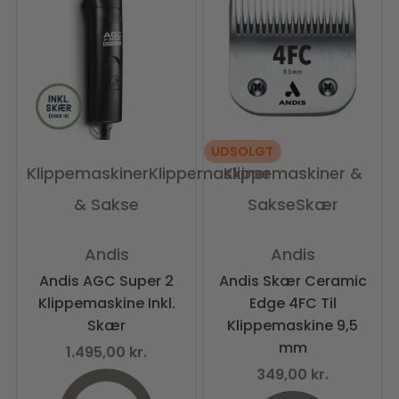
UDSOLGT
Klippemaskiner
Klippemaskiner
Klippemaskiner &
& Sakse
Sakse
Skær
Vurderet
0
ud af 5
Vurderet
0
ud af 5
Andis
Andis
Andis AGC Super 2
Andis Skær Ceramic
Klippemaskine Inkl.
Edge 4FC Til
Skær
Klippemaskine 9,5
mm
1.495,00
kr.
349,00
kr.