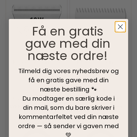
Få en gratis
gave med din
næste ordre!
Klippemaskiner &
Klippemaskiner &
Tilmeld dig vores nyhedsbrev og
Sakse
Skær
Sakse
Skær
få en gratis gave med din
Vurderet
0
ud af 5
Vurderet
0
ud af 5
næste bestilling 🐾
Andis
Andis
Du modtager en særlig kode i
Andis CeramicEdge
Andis Keramisk
Wideblade Skær 10 Til
Cutter Replacement
din mail, som du bare skriver i
Afstandskam
Skær
kommentarfeltet ved din
næste
399,00
kr.
119,00
kr.
ordre — så sender vi gaven med
💚