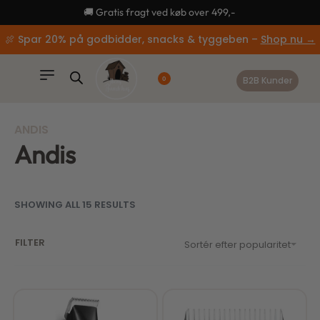
content
🚚 Gratis fragt ved køb over 499,-
🍖 Spar 20% på godbidder, snacks & tyggeben –
Shop nu →
B2B Kunder
0
ANDIS
Andis
SHOWING ALL 15 RESULTS
FILTER
Sortér efter popularitet