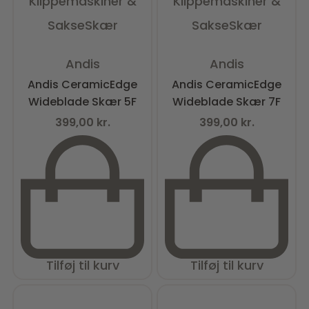
Klippemaskiner &
Klippemaskiner &
Sakse
Skær
Sakse
Skær
Vurderet
0
ud af 5
Vurderet
0
ud af 5
Andis
Andis
Andis CeramicEdge
Andis CeramicEdge
Wideblade Skær 5F
Wideblade Skær 7F
399,00
kr.
399,00
kr.
Tilføj til kurv
Tilføj til kurv