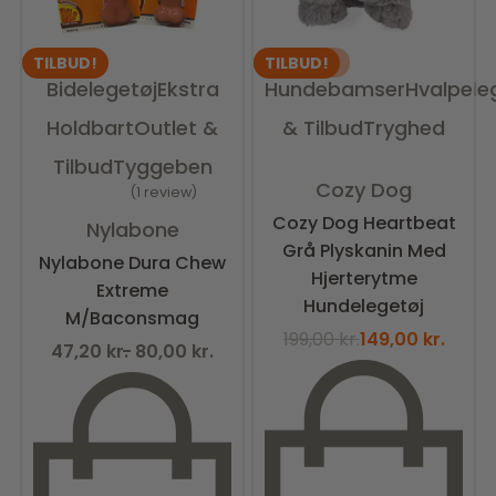
UDSOLGT
TILBUD!
TILBUD!
Bidelegetøj
Ekstra
Hundebamser
Hvalpele
Holdbart
Outlet &
& Tilbud
Tryghed
Tilbud
Tyggeben
Vurderet
0
ud af 5
Cozy Dog
1 review
Vurderet
5.00
ud af 5
Cozy Dog Heartbeat
Nylabone
Grå Plyskanin Med
Nylabone Dura Chew
Hjerterytme
Extreme
Hundelegetøj
M/Baconsmag
199,00
kr.
149,00
kr.
47,20
kr.
80,00
kr.