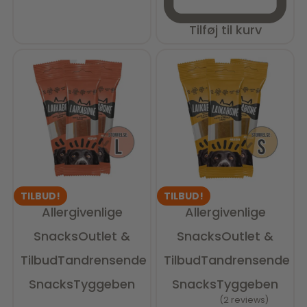
Tilføj til kurv
TILBUD!
TILBUD!
Allergivenlige
Allergivenlige
Snacks
Outlet &
Snacks
Outlet &
Tilbud
Tandrensende
Tilbud
Tandrensende
Snacks
Tyggeben
Snacks
Tyggeben
2 reviews