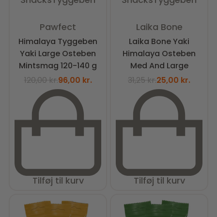
Vurderet
0
ud af 5
Vurderet
0
ud af 5
Pawfect
Laika Bone
Himalaya Tyggeben
Laika Bone Yaki
Yaki Large Osteben
Himalaya Osteben
Mintsmag 120-140 g
Med And Large
120,00
kr.
96,00
kr.
31,25
kr.
25,00
kr.
Tilføj til kurv
Tilføj til kurv