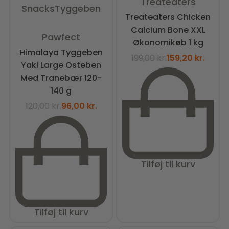
Treateaters
Snacks
Tyggeben
Treateaters Chicken
Calcium Bone XXL
Vurderet
0
ud af 5
Pawfect
Økonomikøb 1 kg
Himalaya Tyggeben
199,00
kr.
159,20
kr.
Yaki Large Osteben
Med Tranebær 120-
140 g
120,00
kr.
96,00
kr.
Tilføj til kurv
Tilføj til kurv