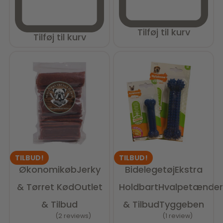
Tilføj til kurv
Tilføj til kurv
TILBUD!
TILBUD!
Økonomikøb
Jerky
Bidelegetøj
Ekstra
& Tørret Kød
Outlet
Holdbart
Hvalpetænder
& Tilbud
& Tilbud
Tyggeben
2 reviews
1 review