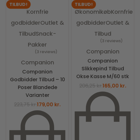
TILBUD!
TILBUD!
Kornfrie
Økonomikøb
Kornfrie
godbidder
Outlet &
godbidder
Outlet &
Tilbud
Snack-
Tilbud
3 reviews
Pakker
Vurderet
5.00
ud af 5
Companion
3 reviews
Vurderet
5.00
ud af 5
Companion
Companion
Slikkepind Tilbud
Companion
Okse Kasse M/60 stk
Godbidder Tilbud – 10
206,25
kr.
165,00
kr.
Poser Blandede
Varianter
223,75
kr.
179,00
kr.