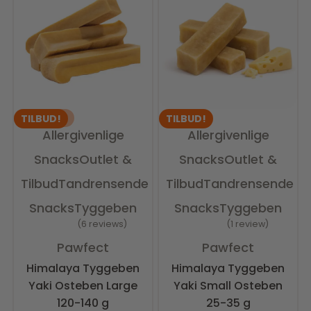
UDSOLGT
TILBUD!
TILBUD!
Allergivenlige
Allergivenlige
Snacks
Outlet &
Snacks
Outlet &
Tilbud
Tandrensende
Tilbud
Tandrensende
Snacks
Tyggeben
Snacks
Tyggeben
6 reviews
1 review
Vurderet
5.00
ud af 5
Vurderet
5.00
ud af 5
Pawfect
Pawfect
Himalaya Tyggeben
Himalaya Tyggeben
Yaki Osteben Large
Yaki Small Osteben
120-140 g
25-35 g