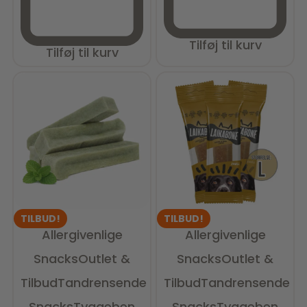
Tilføj til kurv
Tilføj til kurv
TILBUD!
TILBUD!
Allergivenlige
Allergivenlige
Snacks
Outlet &
Snacks
Outlet &
Tilbud
Tandrensende
Tilbud
Tandrensende
Snacks
Tyggeben
Snacks
Tyggeben