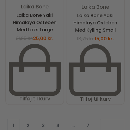
Vurderet
0
ud af 5
Vurderet
3.00
ud af 5
Laika Bone
Laika Bone
Laika Bone Yaki
Laika Bone Yaki
Himalaya Osteben
Himalaya Osteben
Med Laks Large
Med Kylling Small
31,25
kr.
25,00
kr.
18,75
kr.
15,00
kr.
Tilføj til kurv
Tilføj til kurv
1
2
3
4
…
7