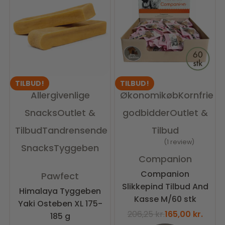
TILBUD!
TILBUD!
Allergivenlige
Økonomikøb
Kornfrie
Snacks
Outlet &
godbidder
Outlet &
Tilbud
Tandrensende
Tilbud
1 review
Snacks
Tyggeben
Vurderet
5.00
ud af 5
Companion
Vurderet
0
ud af 5
Companion
Pawfect
Slikkepind Tilbud And
Himalaya Tyggeben
Kasse M/60 stk
Yaki Osteben XL 175-
206,25
kr.
165,00
kr.
185 g