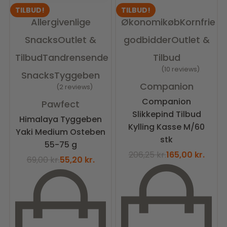
TILBUD!
TILBUD!
Allergivenlige
Økonomikøb
Kornfrie
Snacks
Outlet &
godbidder
Outlet &
Tilbud
Tandrensende
Tilbud
10 reviews
Snacks
Tyggeben
Vurderet
5.00
ud af 5
Companion
2 reviews
Vurderet
5.00
ud af 5
Companion
Pawfect
Slikkepind Tilbud
Himalaya Tyggeben
Kylling Kasse M/60
Yaki Medium Osteben
stk
55-75 g
206,25
kr.
165,00
kr.
69,00
kr.
55,20
kr.