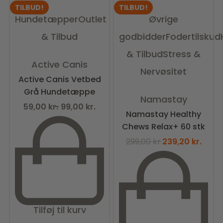
TILBUD!
TILBUD!
Hundetæpper
Outlet
Øvrige
& Tilbud
godbidder
Fodertilskud
& Tilbud
Stress &
Vurderet
0
ud af 5
Active Canis
Nervøsitet
Active Canis Vetbed
Grå Hundetæppe
Vurderet
0
ud af 5
Namastay
59,00
kr.
99,00
kr.
Namastay Healthy
Chews Relax+ 60 stk
299,00
kr.
239,20
kr.
Tilføj til kurv