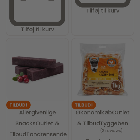
Tilføj til kurv
Tilføj til kurv
TILBUD!
TILBUD!
Allergivenlige
Økonomikøb
Outlet
Snacks
Outlet &
& Tilbud
Tyggeben
2 reviews
Tilbud
Tandrensende
Vurderet
5.00
ud af 5