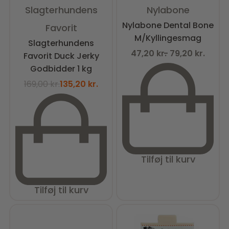
Vurderet
4.50
ud af 5
Vurderet
2.00
ud af 5
Slagterhundens
Nylabone
Nylabone Dental Bone
Favorit
M/Kyllingesmag
Slagterhundens
47,20
kr.
79,20
kr.
Favorit Duck Jerky
Godbidder 1 kg
169,00
kr.
135,20
kr.
Tilføj til kurv
Tilføj til kurv