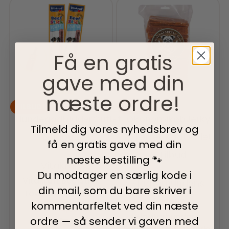
Få en gratis
gave med din
næste ordre!
TILBUD!
TILBUD!
Hundegodbidder
Outlet
Økonomikøb
Jerky
Tilmeld dig vores nyhedsbrev og
& Tilbud
& Tørret Kød
Outlet
få en gratis gave med din
& Tilbud
Vurderet
0
ud af 5
næste bestilling 🐾
Vitakraft
Du modtager en særlig kode i
Vurderet
0
ud af 5
Vitakraft Beefstick
Slagterhundens
din mail, som du bare skriver i
Low Fat M/Kalkun
Favorit
kommentarfeltet ved din
næste
6,00
kr.
4,80
kr.
Slagterhundens
ordre — så sender vi gaven med