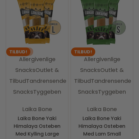
UDSOLGT
TILBUD!
TILBUD!
Allergivenlige
Allergivenlige
Snacks
Outlet &
Snacks
Outlet &
Tilbud
Tandrensende
Tilbud
Tandrensende
Snacks
Tyggeben
Snacks
Tyggeben
Vurderet
0
ud af 5
Vurderet
0
ud af 5
Laika Bone
Laika Bone
Laika Bone Yaki
Laika Bone Yaki
Himalaya Osteben
Himalaya Osteben
Med Kylling Large
Med Lam Small