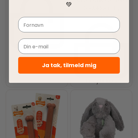
Favorit Chicken Jerky
💚
Godbidder 1 kg
169,00
kr.
135,20
kr.
Navn
Email
Tilføj til kurv
Ja tak, tilmeld mig
Tilføj til kurv