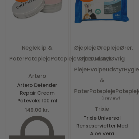
Negleklip &
Øjepleje
Ørepleje
Ører,
Poter
Potepleje
Potepleje
Vinterudstyr
Øjne, Mund
Øvrig
Pleje
Hvalpeudstyr
Hygie
Vurderet
0
ud af 5
Artero
&
Artero Defender
Poter
Potepleje
Poteplej
Repair Cream
1 review
Potevoks 100 ml
Vurderet
5.00
ud af 5
Trixie
149,00
kr.
Trixie Universal
Renseservietter Med
Aloe Vera