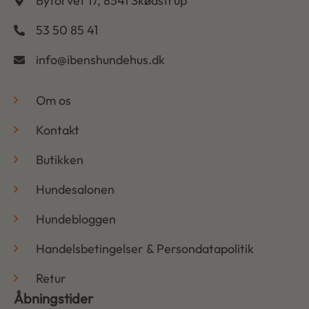
Bytorvet 17, 8541 Skødstrup
53 50 85 41
info@ibenshundehus.dk
-
Om os
Kontakt
Butikken
Hundesalonen
Hundebloggen
Handelsbetingelser & Persondatapolitik
Retur
Åbningstider