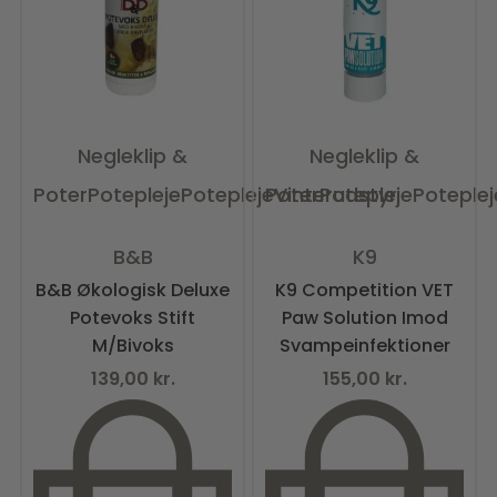
Negleklip &
Negleklip &
Poter
Potepleje
Potepleje
Poter
Vinterudstyr
Potepleje
Poteplej
Vurderet
0
ud af 5
Vurderet
0
ud af 5
B&B
K9
B&B Økologisk Deluxe
K9 Competition VET
Potevoks Stift
Paw Solution Imod
M/Bivoks
Svampeinfektioner
139,00
kr.
155,00
kr.