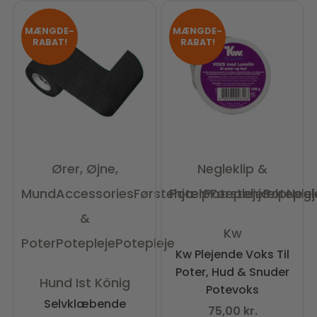
MÆNGDE-
MÆNGDE-
RABAT!
RABAT!
Ører, Øjne,
Negleklip &
Mund
Accessories
Førstehjælp
Poter
Potepleje
Førstehjælp
Poteplej
Negl
&
Vurderet
0
ud af 5
Kw
Poter
Potepleje
Potepleje
Kw Plejende Voks Til
Poter, Hud & Snuder
Vurderet
0
ud af 5
Hund Ist König
Potevoks
Selvklæbende
75,00
kr.