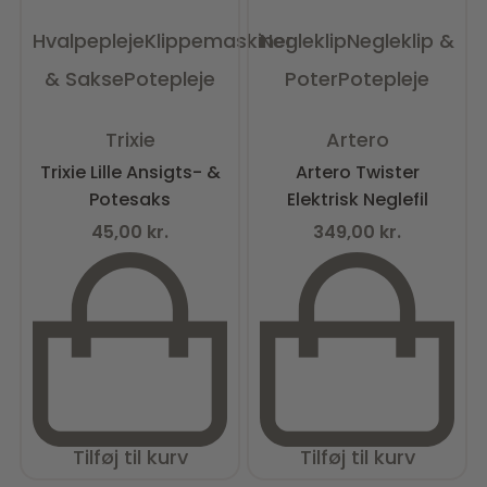
Hvalpepleje
Klippemaskiner
Negleklip
Negleklip &
& Sakse
Potepleje
Poter
Potepleje
Vurderet
0
ud af 5
Vurderet
0
ud af 5
Trixie
Artero
Trixie Lille Ansigts- &
Artero Twister
Potesaks
Elektrisk Neglefil
45,00
kr.
349,00
kr.
Tilføj til kurv
Tilføj til kurv