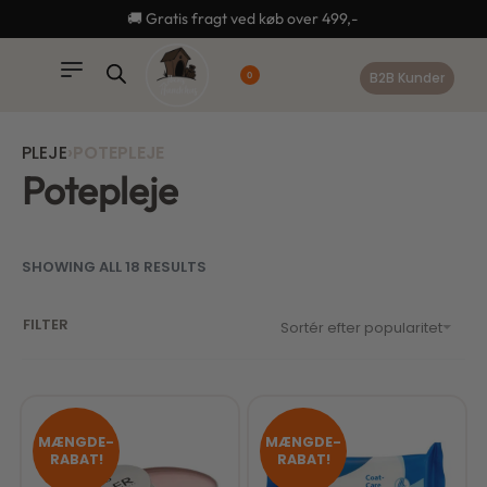
content
🚚 Gratis fragt ved køb over 499,-
B2B Kunder
0
PLEJE
›
POTEPLEJE
Potepleje
SHOWING ALL 18 RESULTS
FILTER
Sortér efter popularitet
MÆNGDE-
MÆNGDE-
RABAT!
RABAT!