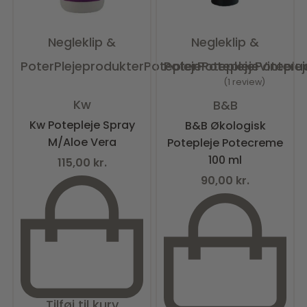
Negleklip &
Negleklip &
Poter
Plejeprodukter
Potepleje
Poter
Potepleje
Potepleje
Poteplej
Vinteru
1 review
Vurderet
0
ud af 5
Vurderet
4.00
ud af 5
Kw
B&B
Kw Potepleje Spray
B&B Økologisk
M/Aloe Vera
Potepleje Potecreme
100 ml
115,00
kr.
90,00
kr.
Tilføj til kurv