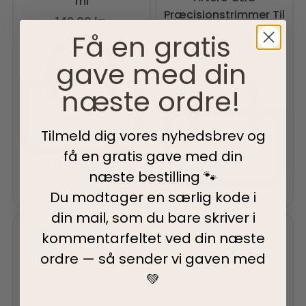
ml
Præcisionstrimmer Til
149,00
kr.
Poter & Ansigt
Få en gratis
499,00
kr.
gave med din
næste ordre!
Tilmeld dig vores nyhedsbrev og
få en gratis gave med din
Tilføj til kurv
næste bestilling 🐾
Tilføj til kurv
Du modtager en særlig kode i
din mail, som du bare skriver i
kommentarfeltet ved din
næste
MÆNGDE-
RABAT!
ordre — så sender vi gaven med
💚