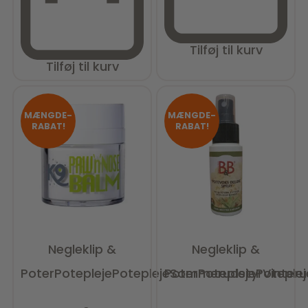
Tilføj til kurv
Tilføj til kurv
MÆNGDE-
MÆNGDE-
RABAT!
RABAT!
Negleklip &
Negleklip &
Poter
Potepleje
Potepleje
Poter
Sommerudstyr
Potepleje
Poteplej
Vinteru
Vurderet
0
ud af 5
Vurderet
0
ud af 5