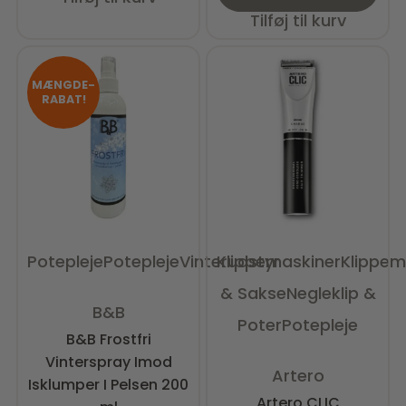
Tilføj til kurv
MÆNGDE-
RABAT!
Potepleje
Potepleje
Vinterudstyr
Klippemaskiner
Klippem
& Sakse
Negleklip &
Vurderet
0
ud af 5
B&B
Poter
Potepleje
B&B Frostfri
Vinterspray Imod
Vurderet
0
ud af 5
Artero
Isklumper I Pelsen 200
Artero CLIC