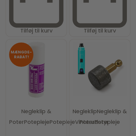
Tilføj til kurv
Tilføj til kurv
MÆNGDE-
RABAT!
Negleklip &
Negleklip
Negleklip &
Poter
Potepleje
Potepleje
Vinterudstyr
Poter
Potepleje
Vurderet
0
ud af 5
Vurderet
0
ud af 5