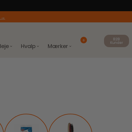
 →
B2B
0
Kunder
leje
Hvalp
Mærker