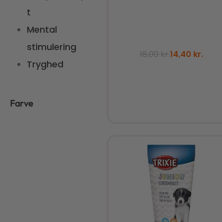
t
Mental
stimulering
18,00
kr.
14,40
kr.
Tryghed
Farve
Tilføj til kurv