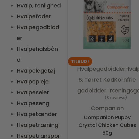
Hvalp, renlighed
Hvalpefoder
Hvalpegodbidd
er
Hvalpehalsbån
d
TILBUD!
Hvalpegodbidder
Hval
Hvalpelegetøj
& Tørret Kød
Kornfrie
Hvalpepleje
godbidder
Træningsg
Hvalpeseler
3 reviews
Hvalpeseng
Vurderet
5.00
ud af 5
Companion
Hvalpetænder
Companion Puppy
Hvalpetræning
Crystal Chicken Cubes
50g
Hvalpetranspor