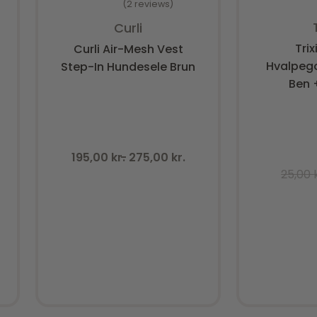
2 reviews
V
Vurderet
5.00
ud af 5
Curli
Trix
Curli Air-Mesh Vest
Hvalpego
Step-In Hundesele Brun
Ben 
195,00
kr.
275,00
kr.
25,00