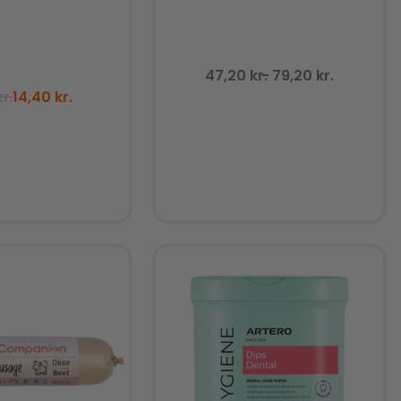
47,20
kr.
79,20
kr.
kr.
14,40
kr.
Tilføj til kurv
j til kurv