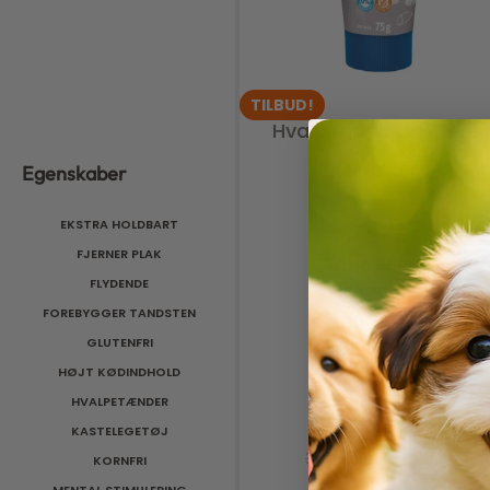
TILBUD!
Hvalpegodbidder
Hval
& Pate
Egenskaber
1 review
Vurderet
5.00
ud af 5
EKSTRA HOLDBART
Trixie
FJERNER PLAK
Trixie Junior
FLYDENDE
Hvalpegodbid
FOREBYGGER TANDSTEN
Paté/Creme
GLUTENFRI
HØJT KØDINDHOLD
HVALPETÆNDER
KASTELEGETØJ
32,00
kr.
25,60
kr.
KORNFRI