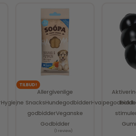
Tilføj til kurv
Tilfø
TILBUD!
Allergivenlige
Aktiveri
r
Hygiejne
Snacks
Hundegodbidder
Hvalpegodbidde
Holdb
godbidder
Veganske
stimule
Godbidder
Gumm
1 review
V
Vurderet
5.00
ud af 5