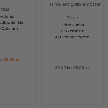
stimulering
Slikkemåtter
urderet
0
ud af 5
Trixie
Vurderet
0
ud af 5
ie Junior
Trixie
dbidder Mini
Trixie Junior
+Calcium
Slikkemåtte
Facebook
Aktiveringslegetøj
kr.
20,00
kr.
35,00
kr.
65,00
kr.