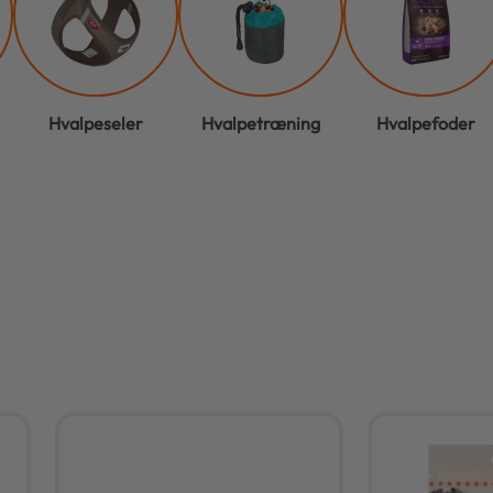
Hvalpeseler
Hvalpetræning
Hvalpefoder