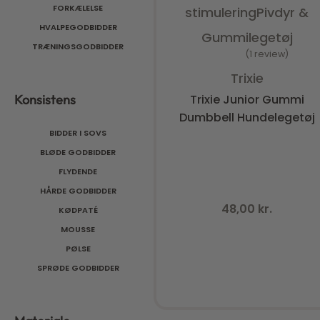
FORKÆLELSE
stimulering
Pivdyr &
HVALPEGODBIDDER
Gummilegetøj
TRÆNINGSGODBIDDER
1 review
Vurderet
5.00
ud af 5
Trixie
Trixie Junior Gummi
Konsistens
Dumbbell Hundelegetøj
BIDDER I SOVS
BLØDE GODBIDDER
FLYDENDE
HÅRDE GODBIDDER
48,00
kr.
KØDPATÉ
MOUSSE
PØLSE
SPRØDE GODBIDDER