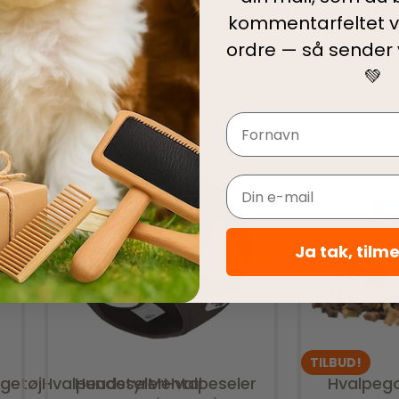
kommentarfeltet v
ordre — så sender
💚
Navn
Email
Tilføj til kurv
Tilfø
Ja tak, tilm
TILBUD!
getøj
Hvalpeudstyr
Hundeseler
Mental
Hvalpeseler
Hvalpeg