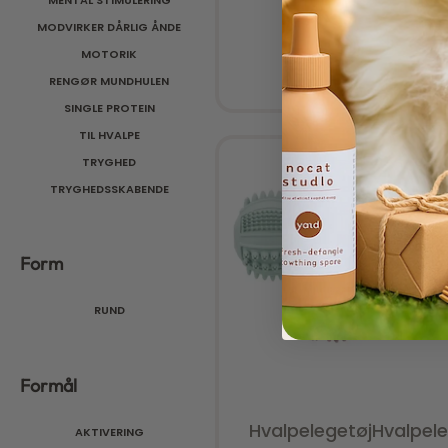
MENTAL STIMULERING
MODVIRKER DÅRLIG ÅNDE
MOTORIK
RENGØR MUNDHULEN
SINGLE PROTEIN
TIL HVALPE
TRYGHED
TRYGHEDSSKABENDE
Form
Tilføj til kurv
RUND
Formål
Hvalpelegetøj
Hvalpele
AKTIVERING