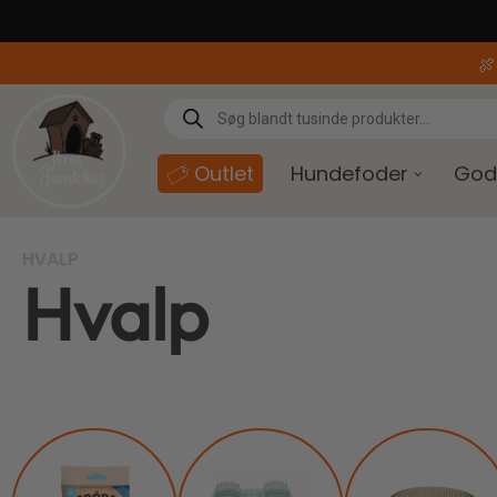
content

Outlet
Hundefoder
God
HVALP
Hvalp