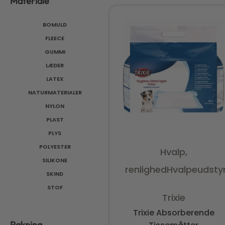
Materiale
BOMULD
FLEECE
GUMMI
LÆDER
LATEX
Tilføj til kurv
NATURMATERIALER
NYLON
PLAST
PLYS
POLYESTER
Hvalp,
SILIKONE
renlighed
Hvalpeudsty
SKIND
STOF
Vurderet
0
ud af 5
Trixie
Trixie Absorberende
Pakning