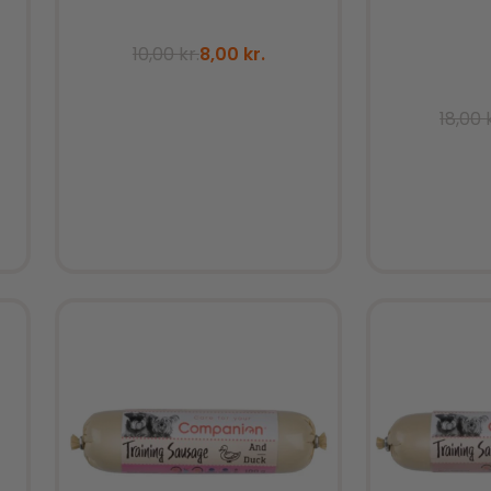
10,00
kr.
8,00
kr.
18,00
Tilføj til kurv
Tilfø