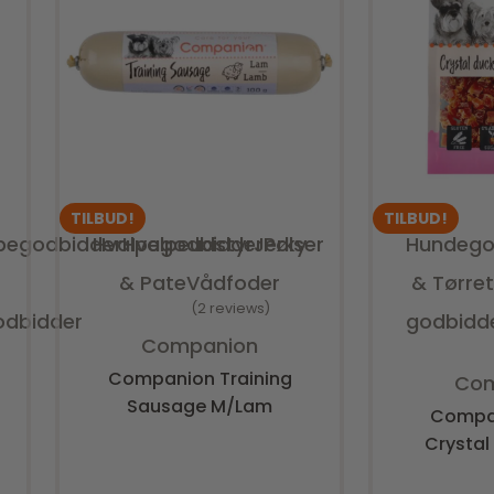
TILBUD!
TILBUD!
pegodbidder
Hvalpegodbidder
Hvalpeudstyr
Jerky
Pølser
Hundego
& Pate
Vådfoder
& Tørre
2 reviews
odbidder
godbidd
Vurderet
4.00
ud af 5
Companion
V
Companion Training
Com
Sausage M/Lam
Compa
Crystal