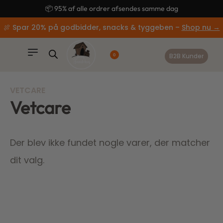
content
📦 95% af alle ordrer afsendes samme dag
🍖 Spar 20% på godbidder, snacks & tyggeben –
Shop nu →
B2B Kunder
0
VETCARE
Vetcare
Der blev ikke fundet nogle varer, der matcher
dit valg.