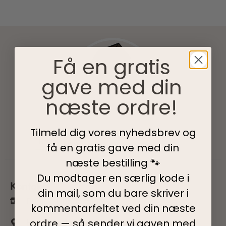
Få en gratis
gave med din
næste ordre!
Tilmeld dig vores nyhedsbrev og
få en gratis gave med din
næste bestilling 🐾
Du modtager en særlig kode i
Kontakt
din mail, som du bare skriver i
Butik & Hundesalon
kommentarfeltet ved din
næste
ordre — så sender vi gaven med
Bytorvet 17, 8541 Skødstrup