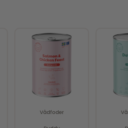
Vådfoder
Vå
Vurderet
0
ud af 5
V