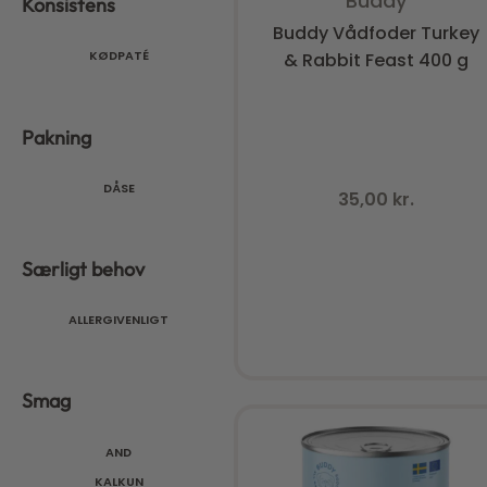
Buddy
Konsistens
Buddy Vådfoder Turkey
KØDPATÉ
& Rabbit Feast 400 g
Pakning
DÅSE
35,00
kr.
Særligt behov
ALLERGIVENLIGT
Smag
AND
KALKUN