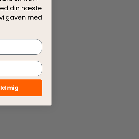
ed din
næste
 vi gaven med
eld mig