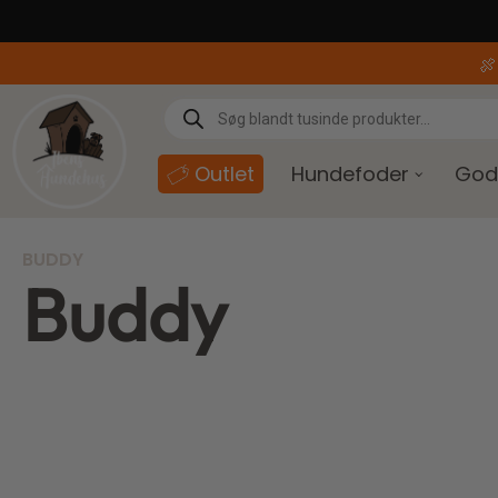
content

Outlet
Hundefoder
God
BUDDY
Buddy