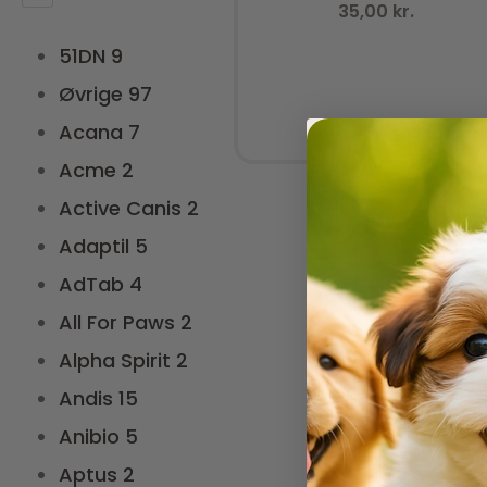
35,00
kr.
51DN
9
Øvrige
97
Acana
7
Acme
2
Active Canis
2
Adaptil
5
AdTab
4
All For Paws
2
Alpha Spirit
2
Tilføj til kurv
Andis
15
Anibio
5
Aptus
2