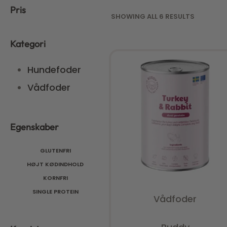
Pris
SHOWING ALL 6 RESULTS
Kategori
Hundefoder
Vådfoder
Egenskaber
GLUTENFRI
HØJT KØDINDHOLD
KORNFRI
SINGLE PROTEIN
Vådfoder
Vurderet
0
ud af 5