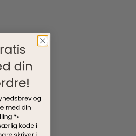
ratis
d din
rdre!
nyhedsbrev og
ve med din
ling 🐾
ærlig kode i
are skriver i