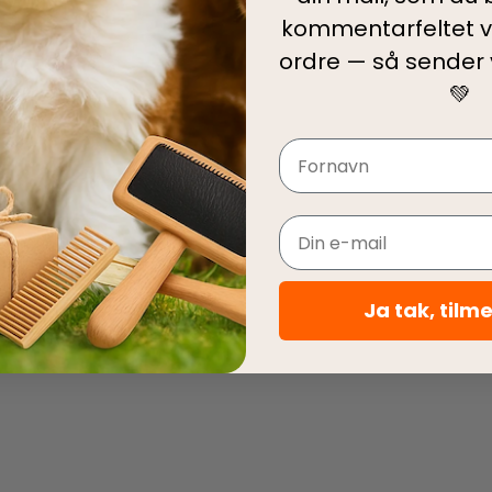
kommentarfeltet v
ordre — så sender
💚
Navn
Email
Ja tak, tilm