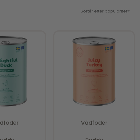
Sortér efter popularitet
dfoder
Vådfoder
urderet
0
ud af 5
Vurderet
0
ud af 5