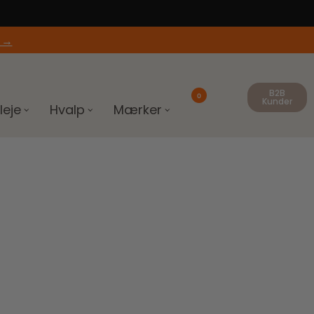
 →
B2B
0
Kunder
leje
Hvalp
Mærker