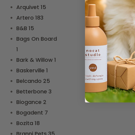
Arquivet
15
Artero
183
B&B
15
Bags On Board
1
Bark & Willow
1
Baskerville
1
Belcando
25
Betterbone
3
Biogance
2
Bogadent
7
Bozita
18
Branni Pets
35