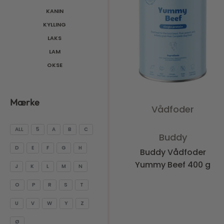
KANIN
KYLLING
Tilføj til kurv
LAKS
LAM
OKSE
Mærke
Vådfoder
Vurderet
0
ud af 5
ALL
5
A
B
C
Buddy
D
E
F
G
H
Buddy Vådfoder
Yummy Beef 400 g
J
K
L
M
N
O
P
R
S
T
U
V
W
Y
Z
Ø