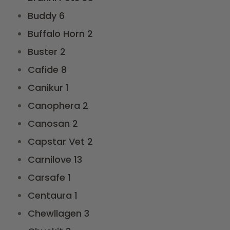
Buddy
6
Buffalo Horn
2
Buster
2
Cafide
8
Canikur
1
Canophera
2
Canosan
2
Capstar Vet
2
Carnilove
13
Carsafe
1
Centaura
1
Chewllagen
3