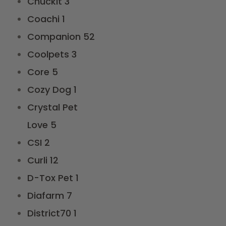
Chuckit
3
Coachi
1
Companion
52
Coolpets
3
Core
5
Cozy Dog
1
Crystal Pet
Love
5
CSI
2
Curli
12
D-Tox Pet
1
Diafarm
7
District70
1