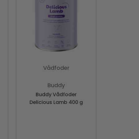
Tilfø
Tilføj til kurv
Vådfoder
Vurderet
0
ud af 5
Buddy
Buddy Vådfoder
Delicious Lamb 400 g