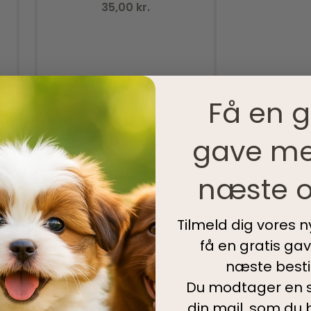
35,00
kr.
Få en g
gave me
næste o
Tilmeld dig vores 
Tilføj til kurv
få en gratis ga
næste bestil
Du modtager en s
din mail, som du b