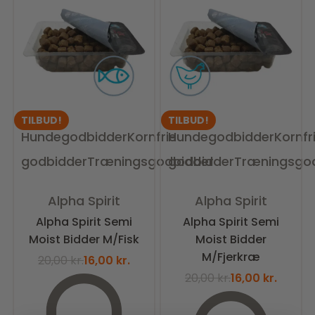
TILBUD!
TILBUD!
Hundegodbidder
Kornfrie
Hundegodbidder
Kornfr
godbidder
Træningsgodbidder
godbidder
Træningsgo
Vurderet
0
ud af 5
Vurderet
0
ud af 5
Alpha Spirit
Alpha Spirit
Alpha Spirit Semi
Alpha Spirit Semi
Moist Bidder M/Fisk
Moist Bidder
M/Fjerkræ
20,00
kr.
16,00
kr.
20,00
kr.
16,00
kr.