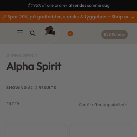
content
📦 95% af alle ordrer afsendes samme dag
🍖 Spar 20% på godbidder, snacks & tyggeben –
Shop nu →
B2B Kunder
0
ALPHA SPIRIT
Alpha Spirit
SHOWING ALL 2 RESULTS
FILTER
Sortér efter popularitet