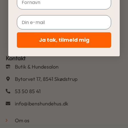
Email
Ja tak, tilmeld mig
Kontakt
Butik & Hundesalon
Bytorvet 17, 8541 Skødstrup
53 50 85 41
info@ibenshundehus.dk
-
Om os