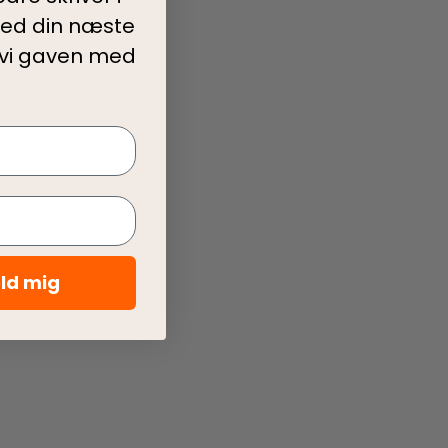
ed din
næste
 vi gaven med
eld mig