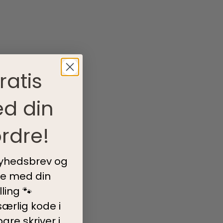
ratis
d din
rdre!
nyhedsbrev og
ve med din
ling 🐾
ærlig kode i
are skriver i