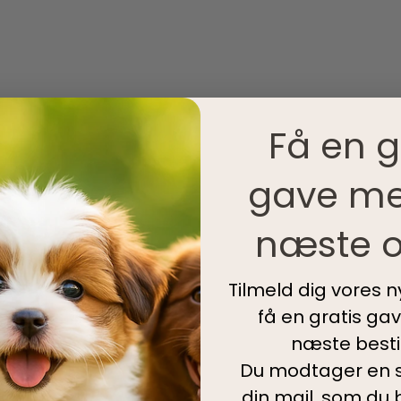
Få en g
gave me
næste o
Tilmeld dig vores 
få en gratis ga
næste bestil
Du modtager en s
din mail, som du b