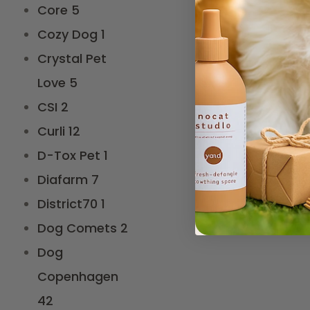
Core
5
Cozy Dog
1
Crystal Pet
Love
5
CSI
2
Curli
12
D-Tox Pet
1
Diafarm
7
District70
1
Dog Comets
2
Dog
Copenhagen
42