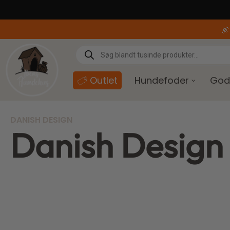
content

Outlet
Hundefoder
God
DANISH DESIGN
Danish Design