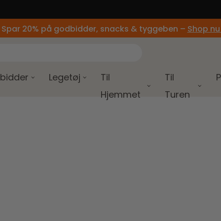
🚚 Gratis fragt ved køb over 499,-
 Spar 20% på godbidder, snacks & tyggeben –
Shop nu
bidder
Legetøj
Til
Til
P
Hjemmet
Turen