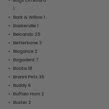
Bags On Board
1
Bark & Willow
1
Baskerville
1
Belcando
25
Betterbone
3
Biogance
2
Bogadent
7
Bozita
18
Branni Pets
35
Buddy
6
Buffalo Horn
2
Buster
2