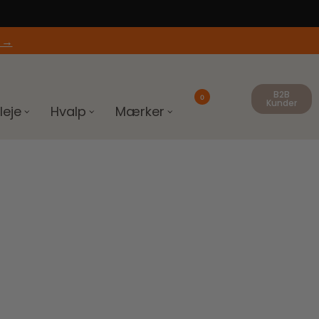
 →
B2B
0
Kunder
leje
Hvalp
Mærker