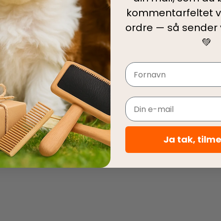
kommentarfeltet v
ordre — så sender
💚
Navn
Email
Ja tak, tilm