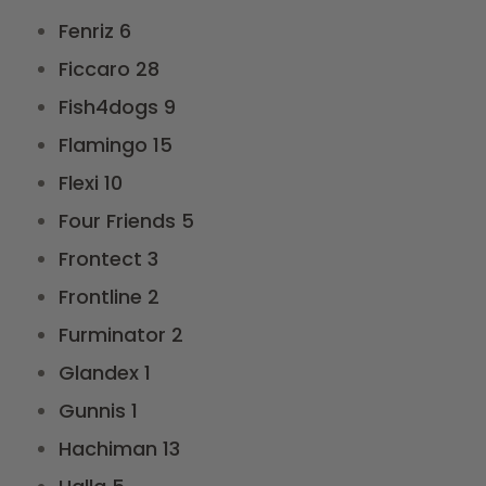
Fenriz
6
Ficcaro
28
Fish4dogs
9
Flamingo
15
Flexi
10
Four Friends
5
Frontect
3
Frontline
2
Furminator
2
Glandex
1
Gunnis
1
Hachiman
13