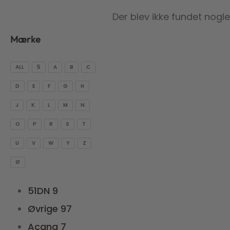
Der blev ikke fundet nogle
Mærke
ALL
5
A
B
C
D
E
F
G
H
J
K
L
M
N
O
P
R
S
T
U
V
W
Y
Z
Ø
51DN
9
Øvrige
97
Acana
7