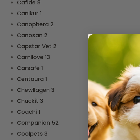
Cafide
8
Canikur
1
Canophera
2
Canosan
2
Capstar Vet
2
Carnilove
13
Carsafe
1
Centaura
1
Chewllagen
3
Chuckit
3
Coachi
1
Companion
52
Coolpets
3