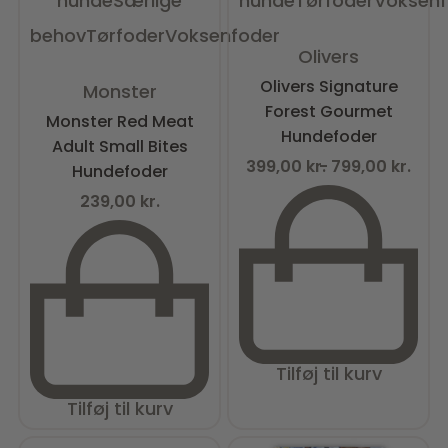
hunde
Særlige
hunde
Tørfoder
Voksenf
behov
Tørfoder
Voksenfoder
Vurderet
0
ud af 5
Olivers
Vurderet
0
ud af 5
Olivers Signature
Monster
Forest Gourmet
Monster Red Meat
Hundefoder
Adult Small Bites
399,00
kr.
799,00
kr.
Hundefoder
239,00
kr.
Tilføj til kurv
Tilføj til kurv