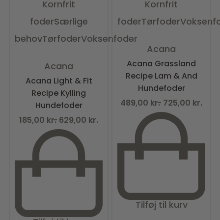
Kornfrit
Kornfrit
foder
Særlige
foder
Tørfoder
Voksenf
behov
Tørfoder
Voksenfoder
Vurderet
0
ud af 5
Acana
Vurderet
0
ud af 5
Acana Grassland
Acana
Recipe Lam & And
Acana Light & Fit
Hundefoder
Recipe Kylling
489,00
kr.
725,00
kr.
Hundefoder
185,00
kr.
629,00
kr.
Tilføj til kurv