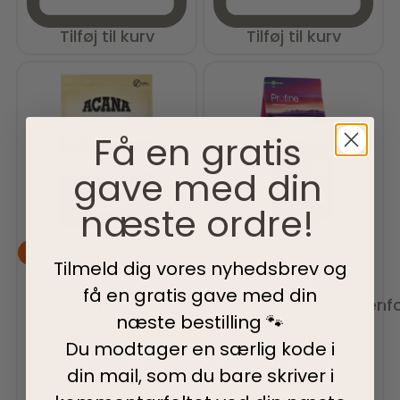
Tilføj til kurv
Tilføj til kurv
Få en gratis
gave med din
næste ordre!
TILBUD!
Tilmeld dig vores nyhedsbrev og
Kornfrit
Kornfrit
få en gratis gave med din
foder
Tørfoder
Voksenfoder
foder
Tørfoder
Voksenf
næste bestilling 🐾
Vurderet
0
ud af 5
Vurderet
0
ud af 5
Du modtager en særlig kode i
Acana
Profine
din mail, som du bare skriver i
Acana Adult Dog
Profine Hundefoder