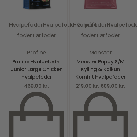
Hvalpefoder
Hvalpefoder
Hvalpefoder
Kornfrit
Hvalpefod
foder
Tørfoder
foder
Tørfoder
Vurderet
0
ud af 5
Vurderet
0
ud af 5
Profine
Monster
Profine Hvalpefoder
Monster Puppy S/M
Junior Large Chicken
Kylling & Kalkun
Hvalpefoder
Kornfrit Hvalpefoder
469,00
kr.
219,00
kr.
689,00
kr.