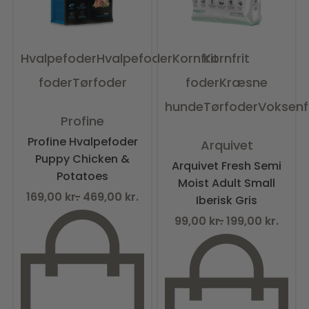
Hvalpefoder
Hvalpefoder
Kornfrit
Kornfrit
foder
Tørfoder
foder
Kræsne
hunde
Tørfoder
Voksenf
Vurderet
0
ud af 5
Profine
Vurderet
0
ud af 5
Profine Hvalpefoder
Arquivet
Puppy Chicken &
Arquivet Fresh Semi
Potatoes
Moist Adult Small
169,00
kr.
469,00
kr.
Iberisk Gris
99,00
kr.
199,00
kr.