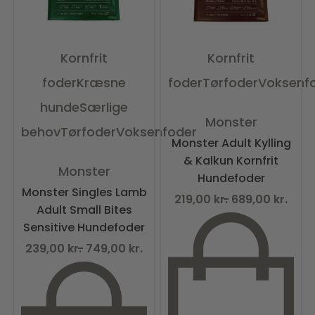
Kornfrit
Kornfrit
foder
Kræsne
foder
Tørfoder
Voksenf
hunde
Særlige
Vurderet
0
ud af 5
Monster
behov
Tørfoder
Voksenfoder
Monster Adult Kylling
& Kalkun Kornfrit
Vurderet
0
ud af 5
Monster
Hundefoder
Monster Singles Lamb
219,00
kr.
689,00
kr.
Adult Small Bites
Sensitive Hundefoder
239,00
kr.
749,00
kr.