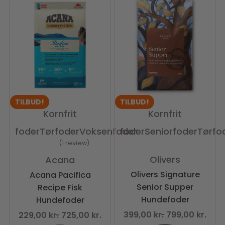
TILBUD!
TILBUD!
Kornfrit
Kornfrit
foder
Tørfoder
Voksenfoder
foder
Seniorfoder
Tørfo
1 review
Vurderet
0
ud af 5
Vurderet
5.00
ud af 5
Olivers
Acana
Olivers Signature
Acana Pacifica
Senior Supper
Recipe Fisk
Hundefoder
Hundefoder
399,00
kr.
799,00
kr.
229,00
kr.
725,00
kr.