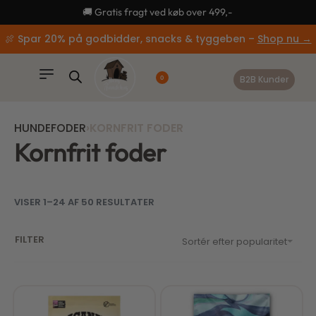
content
🚚 Gratis fragt ved køb over 499,-
🍖 Spar 20% på godbidder, snacks & tyggeben –
Shop nu →
B2B Kunder
0
HUNDEFODER
›
KORNFRIT FODER
Kornfrit foder
VISER 1–24 AF 50 RESULTATER
FILTER
Sortér efter popularitet