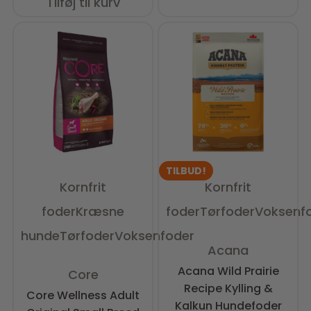
Tilføj til kurv
TILBUD!
Kornfrit
Kornfrit
foder
Kræsne
foder
Tørfoder
Voksenf
hunde
Tørfoder
Voksenfoder
Vurderet
0
ud af 5
Acana
Vurderet
0
ud af 5
Acana Wild Prairie
Core
Recipe Kylling &
Core Wellness Adult
Kalkun Hundefoder