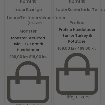
Kornfrit
Kornfrit
foder
Særlige
foder
Seniorfoder
Tørfo
behov
Tørfoder
Voksenfoder
Vurderet
0
ud af 5
Profine
1 review
Vurderet
5.00
ud af 5
Profine Hundefoder
Monster
Senior Turkey &
Monster Sterilized
Potatoes
Hvid Fisk Kornfrit
169,00
kr.
469,00
kr.
Hundefoder
239,00
kr.
819,00
kr.
Tilføj til kurv