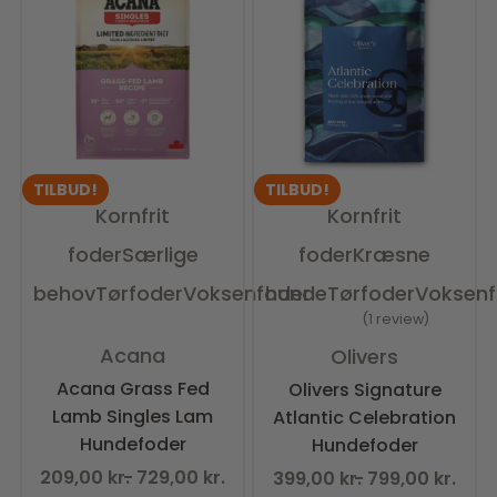
TILBUD!
TILBUD!
Kornfrit
Kornfrit
foder
Særlige
foder
Kræsne
behov
Tørfoder
Voksenfoder
hunde
Tørfoder
Voksenf
1 review
Vurderet
0
ud af 5
Vurderet
5.00
ud af 5
Acana
Olivers
Acana Grass Fed
Olivers Signature
Lamb Singles Lam
Atlantic Celebration
Hundefoder
Hundefoder
209,00
kr.
729,00
kr.
399,00
kr.
799,00
kr.