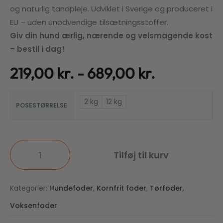
og naturlig tandpleje. Udviklet i Sverige og produceret i
EU – uden unødvendige tilsætningsstoffer.
Giv din hund ærlig, nærende og velsmagende kost
– bestil i dag!
219,00
kr.
689,00
kr.
2 kg
12 kg
POSESTØRRELSE
Tilføj til kurv
Kategorier:
Hundefoder
,
Kornfrit foder
,
Tørfoder
,
Voksenfoder