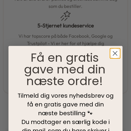
som du bestiller.
5-Stjernet kundeservice
Vi har topscore på både Facebook, Google og
Trustpilot - Vi er her for at hjælpe dig
Få en gratis
Fair priser
gave med din
Vi tilbyder fair priser, så I kan nyde vores
næste ordre!
kvalitetsprodukter uden at springe budgettet.
Tilmeld dig vores nyhedsbrev og
få en gratis gave med din
næste bestilling 🐾
Du modtager en særlig kode i
din mail, som du bare skriver i