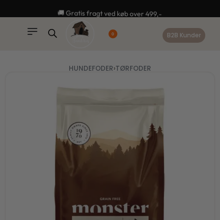
content
🚚 Gratis fragt ved køb over 499,-
B2B Kunder
0
HUNDEFODER
›
TØRFODER