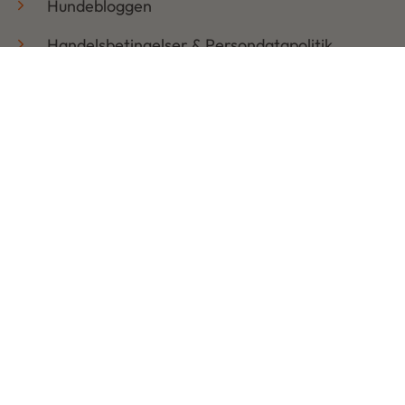
Hundebloggen
Handelsbetingelser & Persondatapolitik
Retur
Åbningstider
Mandag: 08:30 – 17:30
Tirsdag: 08:30 – 17:30
Onsdag: 08:30 – 17:30
Torsdag: 08:30 – 17:30
Fredag: 08:30 – 17:30
Lørdag: LUKKET
Søndag: LUKKET
Copyright © 2026 | Udviklet af Ads On ApS