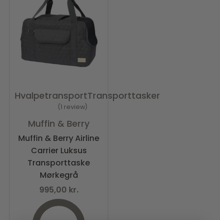
Hvalpetransport
Transporttasker
1 review
Vurderet
5.00
ud af 5
Muffin & Berry
Muffin & Berry Airline
Carrier Luksus
Transporttaske
Mørkegrå
995,00
kr.