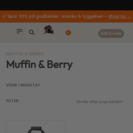
content
🚚 Gratis fragt ved køb over 499,-
🍖 Spar 20% på godbidder, snacks & tyggeben –
Shop nu →
B2B Kunder
0
MUFFIN & BERRY
Muffin & Berry
VISER 1 RESULTAT
FILTER
Sortér efter popularitet