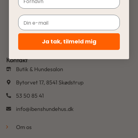
Email
Ja tak, tilmeld mig
Kontakt
Butik & Hundesalon
Bytorvet 17, 8541 Skødstrup
53 50 85 41
info@ibenshundehus.dk
-
Om os