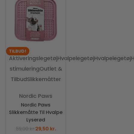
TILBUD!
Aktiveringslegetøj
Hvalpelegetøj
Hvalpelegetøj
H
stimulering
Outlet &
Tilbud
Slikkemåtter
Vurderet
0
ud af 5
Nordic Paws
Nordic Paws
Slikkemåtte Til Hvalpe
Lyserød
59,00
kr.
29,50
kr.