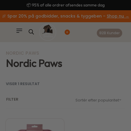
content
📦 95% af alle ordrer afsendes samme dag
🍖 Spar 20% på godbidder, snacks & tyggeben –
Shop nu →
B2B Kunder
0
NORDIC PAWS
Nordic Paws
VISER 1 RESULTAT
FILTER
Sortér efter popularitet