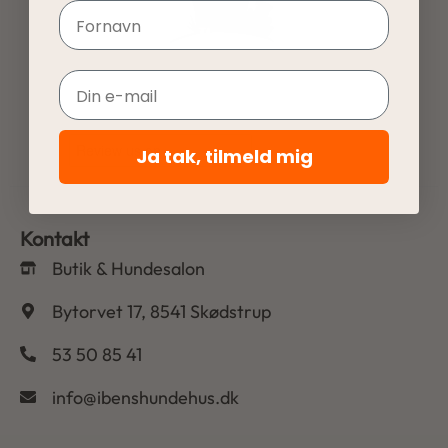
Navn
Email
Ja tak, tilmeld mig
Kontakt
Butik & Hundesalon
Bytorvet 17, 8541 Skødstrup
53 50 85 41
info@ibenshundehus.dk
-