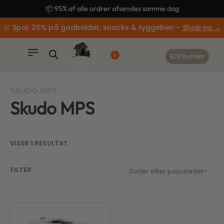
content
📦 95% af alle ordrer afsendes samme dag
🍖 Spar 20% på godbidder, snacks & tyggeben –
Shop nu →
B2B Kunder
0
SKUDO MPS
Skudo MPS
VISER 1 RESULTAT
FILTER
Sortér efter popularitet