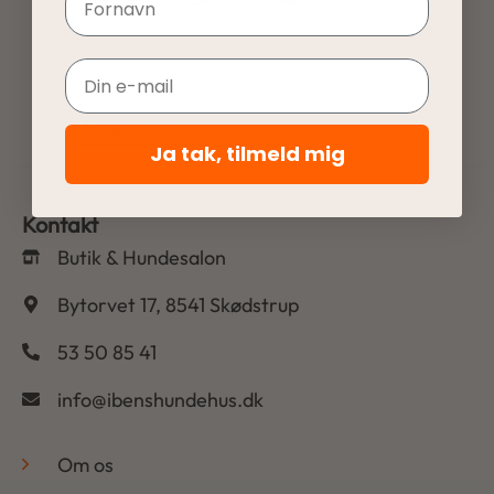
Email
Ja tak, tilmeld mig
Kontakt
Butik & Hundesalon
Bytorvet 17, 8541 Skødstrup
53 50 85 41
info@ibenshundehus.dk
-
Om os