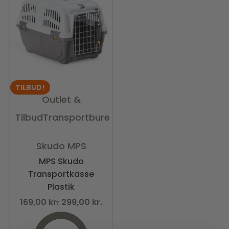
TILBUD!
Outlet &
Tilbud
Transportbure
Vurderet
0
ud af 5
Skudo MPS
MPS Skudo
Transportkasse
Plastik
169,00
kr.
299,00
kr.