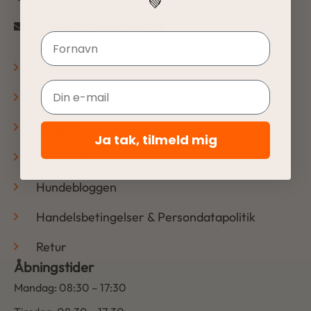
💚
info@ibenshundehus.dk
Navn
-
Om os
Email
Kontakt
Butikken
Ja tak, tilmeld mig
Hundesalonen
Hundebloggen
Handelsbetingelser & Persondatapolitik
Retur
Åbningstider
Mandag: 08:30 – 17:30