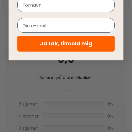
Navn
Email
Ja tak, tilmeld mig
0,0
Baseret på 0 anmeldelser
5 stjerner
0%
4 stjerner
0%
3 stjerner
0%