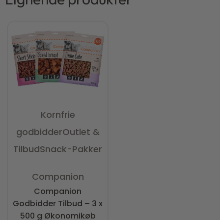
Kornfrie
godbidder
Outlet &
Tilbud
Snack-Pakker
Vurderet
0
ud af 5
Companion
Companion
Godbidder Tilbud – 3 x
500 g Økonomikøb