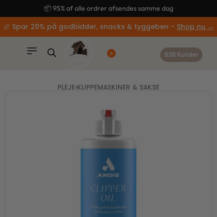
content
🚚 Gratis fragt ved køb over 499,-
🍖 Spar 20% på godbidder, snacks & tyggeben –
Shop nu →
B2B Kunder
0
PLEJE
›
KLIPPEMASKINER & SAKSE