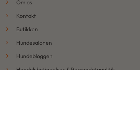
Om os
Kontakt
Butikken
Hundesalonen
Hundebloggen
Handelsbetingelser & Persondatapolitik
Retur
Åbningstider
Mandag: 08:30 – 17:30
Tirsdag: 08:30 – 17:30
Onsdag: 08:30 – 17:30
Torsdag: 08:30 – 17:30