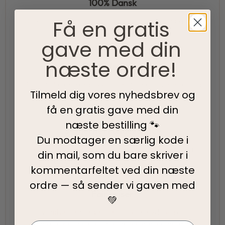
100% Dansk
Få en gratis
100% danskejet virksomhed med hjerte og passion.
Vi værner om vores lokale rødder
gave med din
næste ordre!
Hurtig levering
95% af alle ordrer pakkes og afsendes samme dag
Tilmeld dig vores nyhedsbrev og
som du bestiller.
få en gratis gave med din
næste bestilling 🐾
5-Stjernet kundeservice
Du modtager en særlig kode i
Vi har topscore på både Facebook, Google og
din mail, som du bare skriver i
Trustpilot - Vi er her for at hjælpe dig
kommentarfeltet ved din
næste
ordre — så sender vi gaven med
Fair priser
💚
Vi tilbyder fair priser, så I kan nyde vores
kvalitetsprodukter uden at springe budgettet.