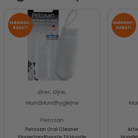
MÆNGDE-
MÆNGDE-
RABAT!
RABAT!
Ører, Øjne,
Mund
Mundhygiejne
Mu
Vurderet
0
ud af 5
Petosan
Petosan Oral Cleaner
Art
Fingertandbørste Til Hunde
Hundet