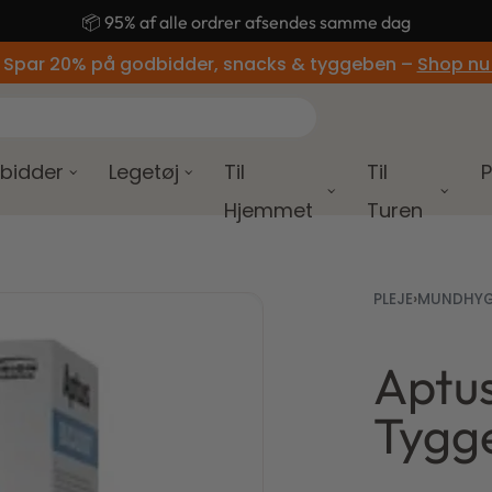
🚚 Gratis fragt ved køb over 499,-
 Spar 20% på godbidder, snacks & tyggeben –
Shop nu
bidder
Legetøj
Til
Til
P
Hjemmet
Turen
PLEJE
›
MUNDHYG
Aptu
39,00
kr.
130,00
kr.
Tygg