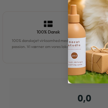
100% Dansk
100% danskejet virksomhed med hjerte og
95% af al
passion. Vi værner om vores lokale rødder
samm
0,0