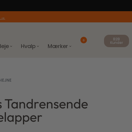
 →
B2B
0
Kunder
leje
Hvalp
Mærker
IEJNE
s Tandrensende
elapper