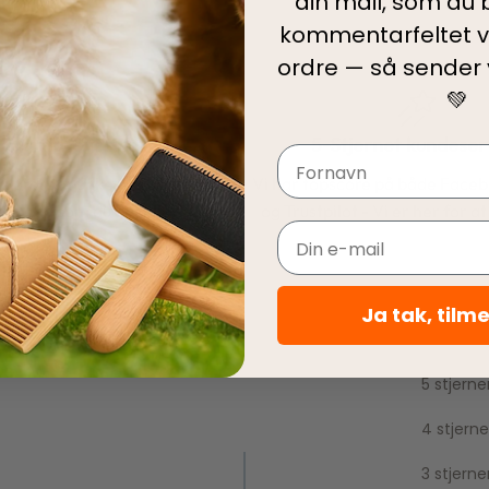
din mail, som du b
kommentarfeltet v
ordre — så sender
💚
Hurtig levering
5-Stjernet kundeser
Navn
le ordrer pakkes og afsendes
Vi har topscore på både Face
e dag som du bestiller.
og Trustpilot - Vi er her for a
Email
Ja tak, tilm
5 stjerne
4 stjerne
3 stjerne