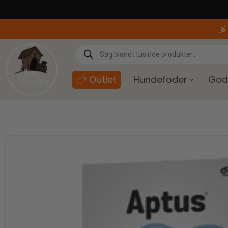
content

Outlet
Hundefoder
God