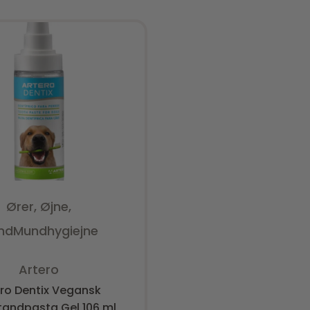
Ører, Øjne,
nd
Mundhygiejne
Vurderet
0
ud af 5
Artero
ero Dentix Vegansk
andpasta Gel 106 ml