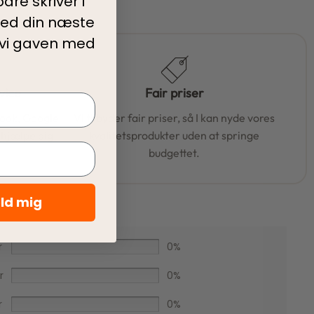
are skriver i
ed din
næste
 vi gaven med
vice
Fair priser
book, Google
Vi tilbyder fair priser, så I kan nyde vores
t hjælpe dig
kvalitetsprodukter uden at springe
budgettet.
eld mig
r
0%
r
0%
r
0%