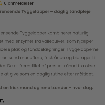
0
anmeldelser
rensende Tyggelapper – daglig tandpleje
ensende Tyggelapper kombinerer naturlig
tet med enzymer fra vallepulver, som hjælper
cere plak og tandbelægninger. Tyggelapperne
 en sund mundflora, frisk ånde og bidrager til
r. De er fremstillet af presset råhud fra okse
 at give som en daglig rutine efter måltidet.
d en frisk mund og rene tænder – hver dag.
r.