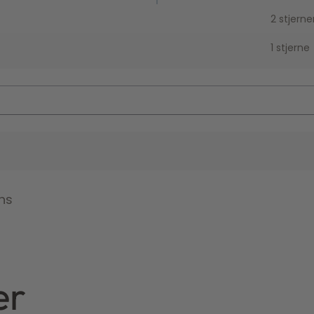
2 stjerne
1 stjerne
ns
er