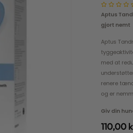
Aptus Tand
gjort nemt
Aptus Tandr
tyggeaktivi
med at redu
understøtter
renere tænde
og er nemme
Giv din hun
110,00
k