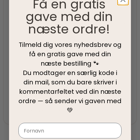
Få en gratis
gave med din
Hurtig levering
næste ordre!
95% af alle ordrer pakkes og afsendes samme dag
som du bestiller.
Tilmeld dig vores nyhedsbrev og
5-Stjernet kundeservice
få en gratis gave med din
næste bestilling 🐾
Vi har topscore på både Facebook, Google og
Trustpilot - Vi er her for at hjælpe dig
Du modtager en særlig kode i
din mail, som du bare skriver i
kommentarfeltet ved din
næste
Fair priser
ordre — så sender vi gaven med
Vi tilbyder fair priser, så I kan nyde vores
💚
kvalitetsprodukter uden at springe budgettet.
Navn