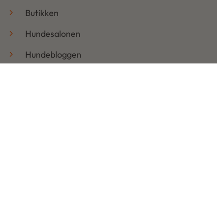
Butikken
Hundesalonen
Hundebloggen
Handelsbetingelser & Persondatapolitik
Retur
Åbningstider
Mandag: 08:30 – 17:30
Tirsdag: 08:30 – 17:30
Onsdag: 08:30 – 17:30
Torsdag: 08:30 – 17:30
Fredag: 08:30 – 17:30
Lørdag: LUKKET