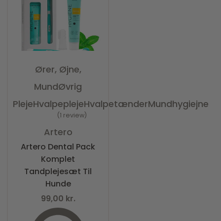
Ører, Øjne,
Mund
Øvrig
Pleje
Hvalpepleje
Hvalpetænder
Mundhygiejne
1 review
Vurderet
5.00
ud af 5
Artero
Artero Dental Pack
Komplet
Tandplejesæt Til
Hunde
99,00
kr.