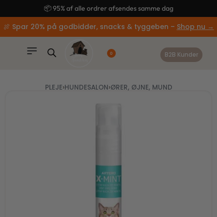
content
🚚 Gratis fragt ved køb over 499,-
🍖 Spar 20% på godbidder, snacks & tyggeben –
Shop nu →
B2B Kunder
0
PLEJE
›
HUNDESALON
›
ØRER, ØJNE, MUND