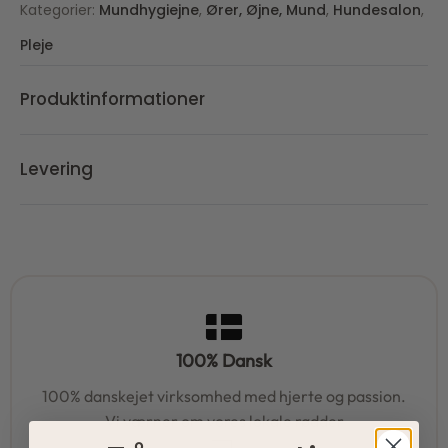
Kategorier:
Mundhygiejne
,
Ører, Øjne, Mund
,
Hundesalon
,
Pleje
Produktinformationer
Levering
100% Dansk
100% danskejet virksomhed med hjerte og passion.
Vi værner om vores lokale rødder