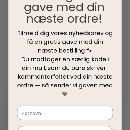
gave med din
95% af alle ordrer pakkes og afsendes samme dag
som du bestiller.
næste ordre!
5-Stjernet kundeservice
Tilmeld dig vores nyhedsbrev og
få en gratis gave med din
Vi har topscore på både Facebook, Google og
næste bestilling 🐾
Trustpilot - Vi er her for at hjælpe dig
Du modtager en særlig kode i
din mail, som du bare skriver i
Fair priser
kommentarfeltet ved din
næste
Vi tilbyder fair priser, så I kan nyde vores
ordre — så sender vi gaven med
kvalitetsprodukter uden at springe budgettet.
💚
Navn