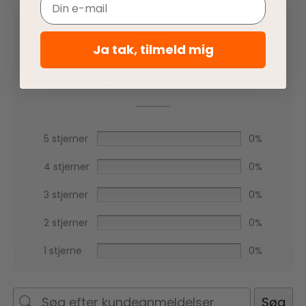
Email
0,0
Ja tak, tilmeld mig
Baseret på 0 anmeldelser
5 stjerner
0%
4 stjerner
0%
3 stjerner
0%
2 stjerner
0%
1 stjerne
0%
Søg