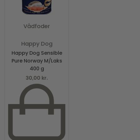
Vådfoder
Vurderet
0
ud af 5
Happy Dog
Happy Dog Sensible
Pure Norway M/Laks
400 g
30,00
kr.