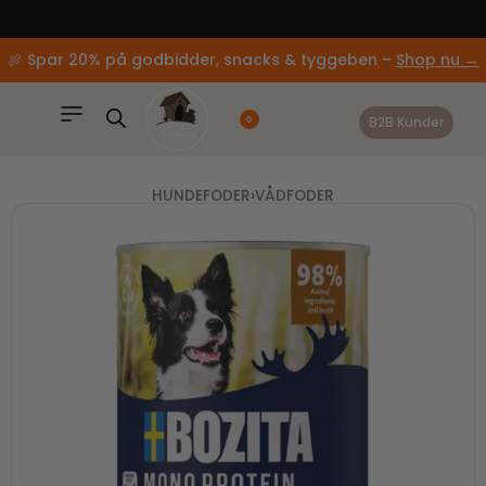
content
🚚 Gratis fragt ved køb over 499,-
🍖 Spar 20% på godbidder, snacks & tyggeben –
Shop nu →
B2B Kunder
0
HUNDEFODER
›
VÅDFODER