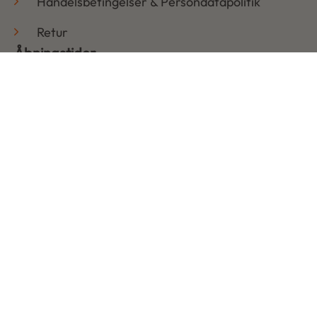
Handelsbetingelser & Persondatapolitik
Retur
Åbningstider
Mandag: 08:30 – 17:30
Tirsdag: 08:30 – 17:30
Onsdag: 08:30 – 17:30
Torsdag: 08:30 – 17:30
Fredag: 08:30 – 17:30
Lørdag: LUKKET
Søndag: LUKKET
Copyright © 2026 | Udviklet af Ads On ApS