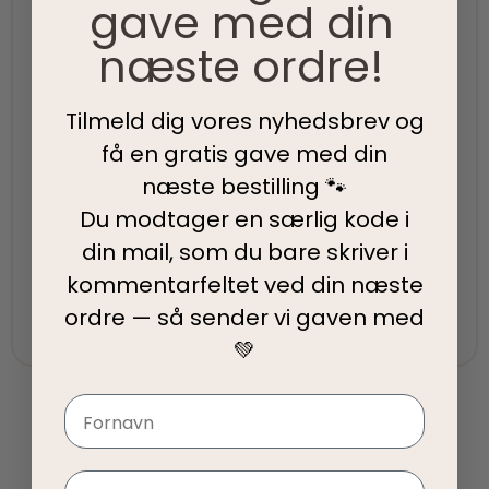
gave med din
95% af alle ordrer pakkes og afsendes samme dag
som du bestiller.
næste ordre!
5-Stjernet kundeservice
Tilmeld dig vores nyhedsbrev og
få en gratis gave med din
Vi har topscore på både Facebook, Google og
Trustpilot - Vi er her for at hjælpe dig
næste bestilling 🐾
Du modtager en særlig kode i
din mail, som du bare skriver i
Fair priser
kommentarfeltet ved din
næste
Vi tilbyder fair priser, så I kan nyde vores
ordre — så sender vi gaven med
kvalitetsprodukter uden at springe budgettet.
💚
Navn
Email