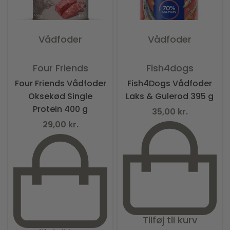
Vådfoder
Vådfoder
Vurderet
0
ud af 5
Vurderet
0
ud af 5
Four Friends
Fish4dogs
Four Friends Vådfoder
Fish4Dogs Vådfoder
Oksekød Single
Laks & Gulerod 395 g
Protein 400 g
35,00
kr.
29,00
kr.
Tilføj til kurv