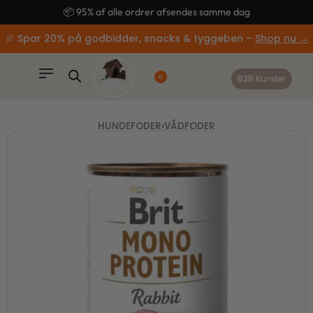
content
🚚 Gratis fragt ved køb over 499,-
🍖 Spar 20% på godbidder, snacks & tyggeben –
Shop nu →
B2B Kunder
0
HUNDEFODER
›
VÅDFODER