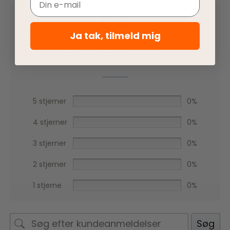
0,0
Ja tak, tilmeld mig
Baseret på 0 anmeldelser
5 stjerner
0%
4 stjerner
0%
3 stjerner
0%
2 stjerner
0%
1 stjerne
0%
Søg