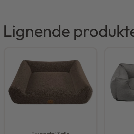
Lignende produkt
Vurderet
0
ud af 5