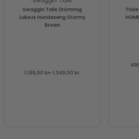
Swaggin’ Tails
Swaggin Tails Drömmig
Trixi
Luksus Hundeseng Stormy
HOME
Brown
49
1.199,00
kr.
1.349,00
kr.