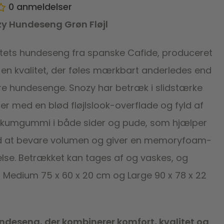
0
anmeldelser
zy Hundeseng Grøn Fløjl
itets hundeseng fra spanske Cafide, produceret
 en kvalitet, der føles mærkbart anderledes end
 hundesenge. Snozy har betræk i slidstærke
er med en blød fløjlslook-overflade og fyld af
skumgummi i både sider og pude, som hjælper
 at bevare volumen og giver en memoryfoam-
else. Betrækket kan tages af og vaskes, og
i Medium 75 x 60 x 20 cm og Large 90 x 78 x 22
deseng, der kombinerer komfort, kvalitet og