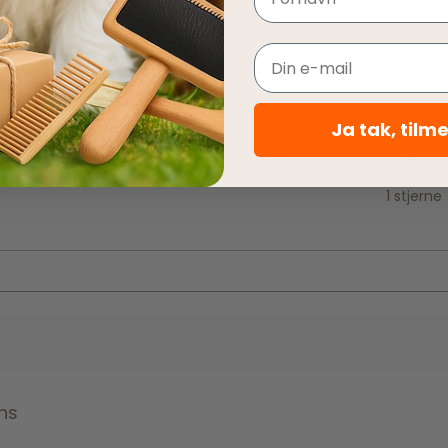
5 stjerne
Email
4 stjerne
3 stjerne
Ja tak, tilm
2 stjerne
1 stjerne
ns