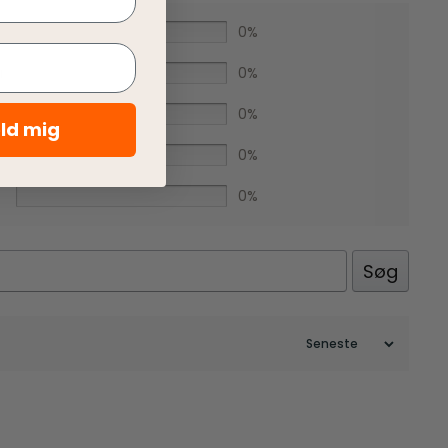
r
0%
r
0%
r
0%
eld mig
r
0%
0%
Søg