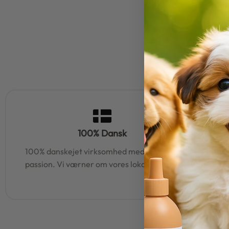
100% Dansk
100% danskejet virksomhed med hjerte og
95% af al
passion. Vi værner om vores lokale rødder
samm