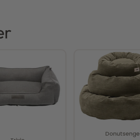
er
Donutsenge
Vurderet
0
ud af 5