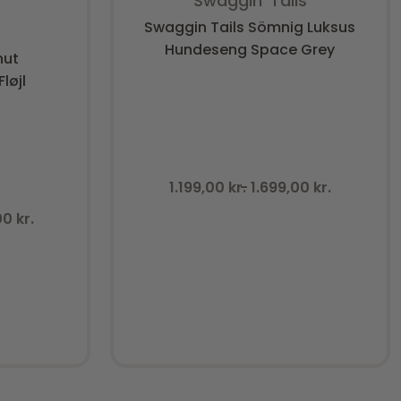
Swaggin’ Tails
f 5
Swaggin Tails Sömnig Luksus
Hundeseng Space Grey
nut
løjl
1.199,00
kr.
1.699,00
kr.
,00
kr.
Insta.