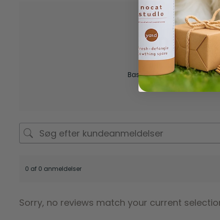
0,0
Baseret på 0 anmeldelser
0 af 0 anmeldelser
Sorry, no reviews match your current selectio