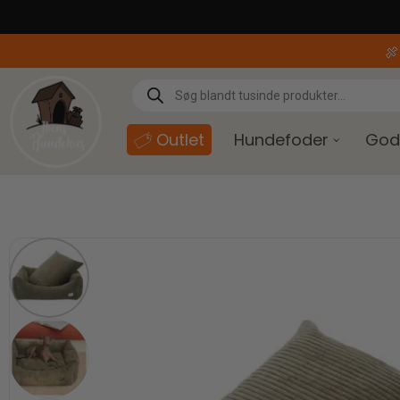
content

Outlet
Hundefoder
God