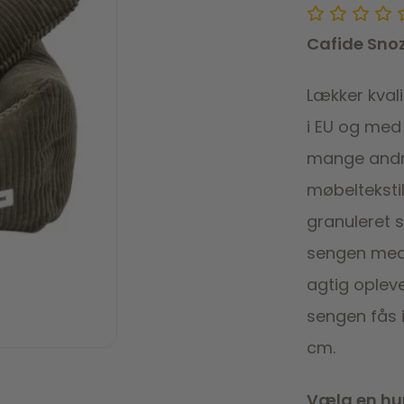
Cafide Sno
Lækker kval
i EU og med
mange andre
møbeltekstil
granuleret 
sengen med
agtig oplev
sengen fås 
cm.
Vælg en hun