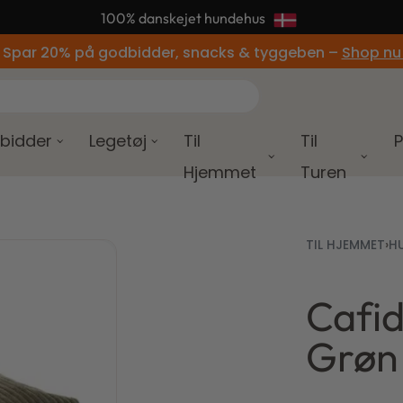
📦 95% af alle ordrer afsendes samme dag
 Spar 20% på godbidder, snacks & tyggeben –
Shop nu
bidder
Legetøj
Til
Til
P
Hjemmet
Turen
TIL HJEMMET
›
H
Cafi
Grøn 