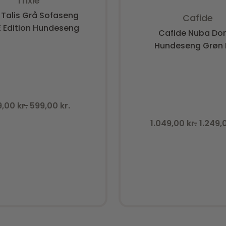
Trixie
Vurderet
0
ud a
e Talis Grå Sofaseng
Cafide
 Edition Hundeseng
Cafide Nuba Do
Hundeseng Grøn F
9,00
kr.
599,00
kr.
1.049,00
kr.
1.249