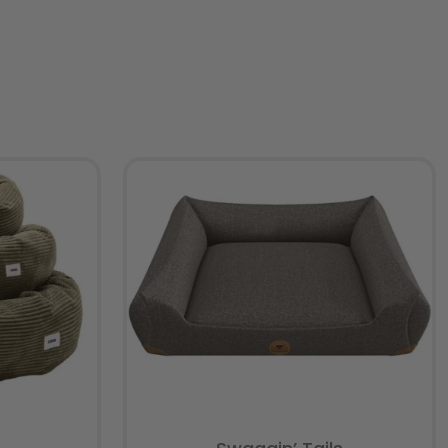
Facebook
Vurderet
0
ud af 5