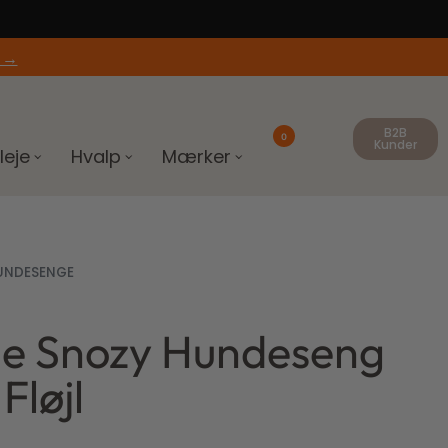
 →
B2B
0
Kunder
leje
Hvalp
Mærker
UNDESENGE
de Snozy Hundeseng
Fløjl