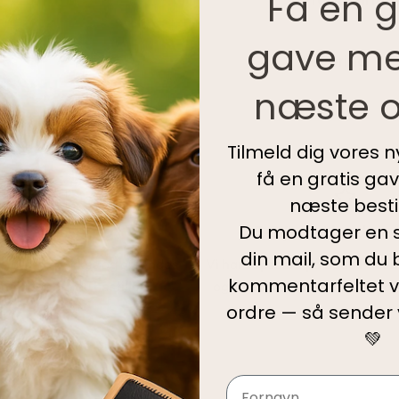
Få en g
gave me
Levering
næste o
Tilmeld dig vores 
få en gratis ga
næste bestil
Du modtager en s
Hurtig levering
5-Stjernet kundeser
din mail, som du b
le ordrer pakkes og afsendes
Vi har topscore på både Face
kommentarfeltet v
e dag som du bestiller.
og Trustpilot - Vi er her for a
ordre — så sender
💚
Navn