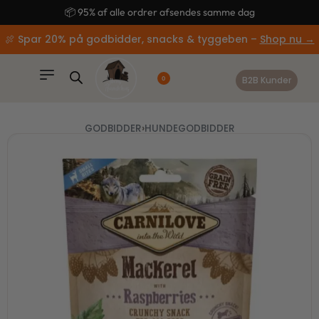
content
🚚 Gratis fragt ved køb over 499,-
🍖 Spar 20% på godbidder, snacks & tyggeben –
Shop nu →
B2B Kunder
0
GODBIDDER
›
HUNDEGODBIDDER