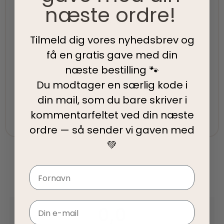
næste ordre!
5-Stjernet kundeservice
Tilmeld dig vores nyhedsbrev og
Vi har topscore på både Facebook, Google og
Trustpilot - Vi er her for at hjælpe dig
få en gratis gave med din
næste bestilling 🐾
Du modtager en særlig kode i
Fair priser
din mail, som du bare skriver i
Vi tilbyder fair priser, så I kan nyde vores
kommentarfeltet ved din
næste
kvalitetsprodukter uden at springe budgettet.
ordre — så sender vi gaven med
💚
Navn
0,0
Email