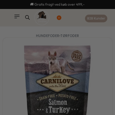
content
🚚 Gratis fragt ved køb over 499,-
B2B Kunder
0
HUNDEFODER
›
TØRFODER