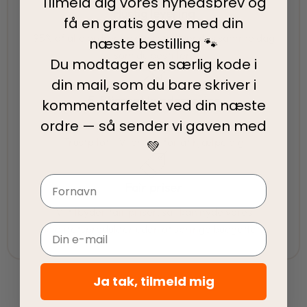
Tilmeld dig vores nyhedsbrev og
Hurtig levering
få en gratis gave med din
95% af alle ordrer pakkes og afsendes samme dag
næste bestilling 🐾
som du bestiller.
Du modtager en særlig kode i
din mail, som du bare skriver i
5-Stjernet kundeservice
kommentarfeltet ved din
næste
ordre — så sender vi gaven med
Vi har topscore på både Facebook, Google og
Trustpilot - Vi er her for at hjælpe dig
💚
Navn
Fair priser
Vi tilbyder fair priser, så I kan nyde vores
kvalitetsprodukter uden at springe budgettet.
Email
Ja tak, tilmeld mig