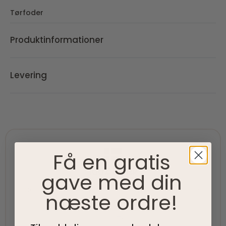
Tørfoder
Produktinformationer
Levering
Få en gratis
100% Dansk
gave med din
100% danskejet virksomhed med hjerte og passion.
næste ordre!
Vi værner om vores lokale rødder