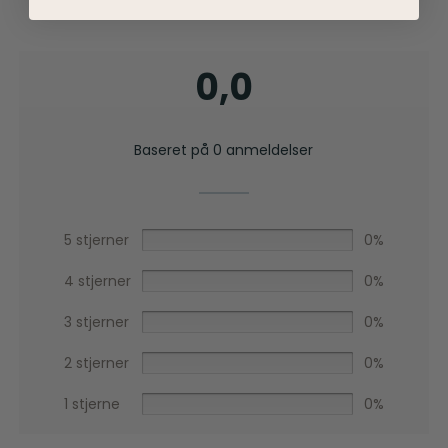
0,0
Baseret på 0 anmeldelser
5 stjerner
0%
4 stjerner
0%
3 stjerner
0%
2 stjerner
0%
1 stjerne
0%