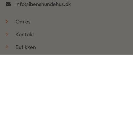
info@ibenshundehus.dk
-
Om os
Kontakt
Butikken
Hundesalonen
Hundebloggen
Handelsbetingelser & Persondatapolitik
Retur
Åbningstider
Mandag: 08:30 – 17:30
Tirsdag: 08:30 – 17:30