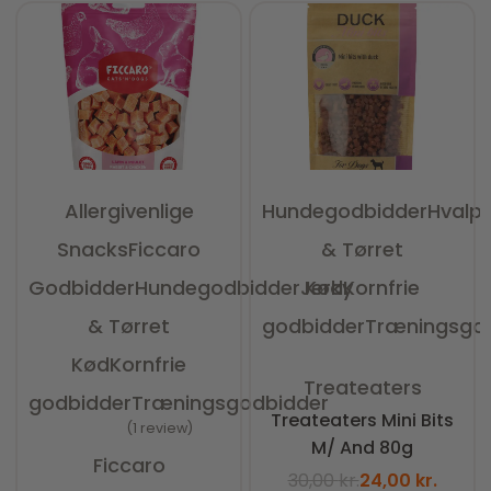
Allergivenlige
Hundegodbidder
Hvalp
Snacks
Ficcaro
& Tørret
Godbidder
Hundegodbidder
Jerky
Kød
Kornfrie
& Tørret
godbidder
Træningsgo
Kød
Kornfrie
Vurderet
0
ud af 5
Treateaters
godbidder
Træningsgodbidder
Treateaters Mini Bits
1 review
M/ And 80g
Vurderet
5.00
ud af 5
Ficcaro
30,00
kr.
24,00
kr.