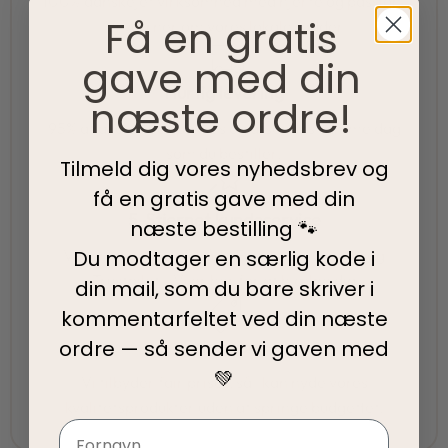
100% danskejet virksomhed med hjerte og passion.
Få en gratis
Vi værner om vores lokale rødder
gave med din
Hurtig levering
næste ordre!
95% af alle ordrer pakkes og afsendes samme dag
som du bestiller.
Tilmeld dig vores nyhedsbrev og
få en gratis gave med din
5-Stjernet kundeservice
næste bestilling 🐾
Vi har topscore på både Facebook, Google og
Du modtager en særlig kode i
Trustpilot - Vi er her for at hjælpe dig
din mail, som du bare skriver i
kommentarfeltet ved din
næste
Fair priser
ordre — så sender vi gaven med
💚
Vi tilbyder fair priser, så I kan nyde vores
kvalitetsprodukter uden at springe budgettet.
Navn