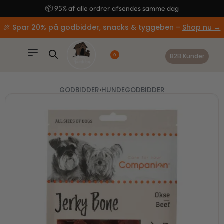
content
🚚 Gratis fragt ved køb over 499,-
🍖 Spar 20% på godbidder, snacks & tyggeben –
Shop nu →
B2B Kunder
0
GODBIDDER
›
HUNDEGODBIDDER