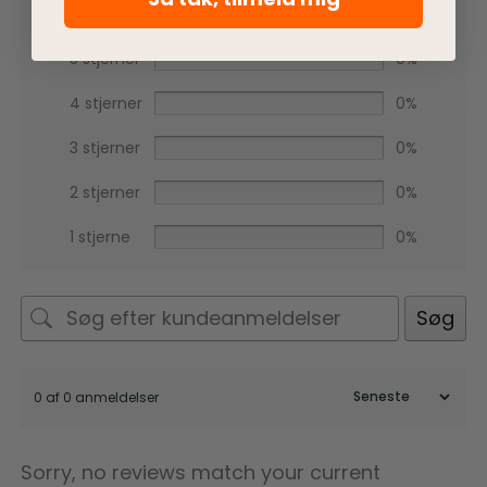
5 stjerner
0%
4 stjerner
0%
3 stjerner
0%
2 stjerner
0%
1 stjerne
0%
Søg
0 af 0 anmeldelser
Sorry, no reviews match your current