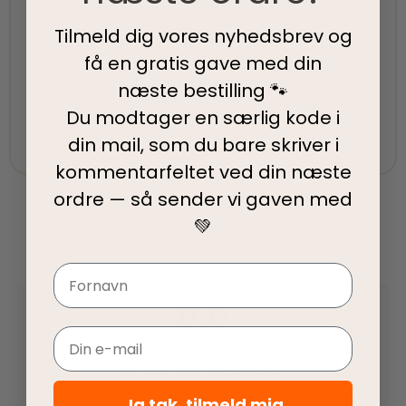
Trustpilot - Vi er her for at hjælpe dig
Tilmeld dig vores nyhedsbrev og
få en gratis gave med din
Fair priser
næste bestilling 🐾
Vi tilbyder fair priser, så I kan nyde vores
Du modtager en særlig kode i
kvalitetsprodukter uden at springe budgettet.
din mail, som du bare skriver i
kommentarfeltet ved din
næste
ordre — så sender vi gaven med
💚
Navn
0,0
Email
Baseret på 0 anmeldelser
Ja tak, tilmeld mig