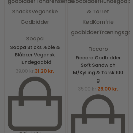
godbidder
Tandrensende
Godbidder
Hundegodbi
Snacks
Veganske
& Tørret
Godbidder
Kød
Kornfrie
godbidder
Træningsgo
Vurderet
0
ud af 5
Soopa
Vurderet
0
ud af 5
Soopa Sticks Æble &
Ficcaro
Blåbær Vegansk
Ficcaro Godbidder
Hundegodbid
Soft Sandwich
39,00
kr.
31,20
kr.
M/Kylling & Torsk 100
g
35,00
kr.
28,00
kr.