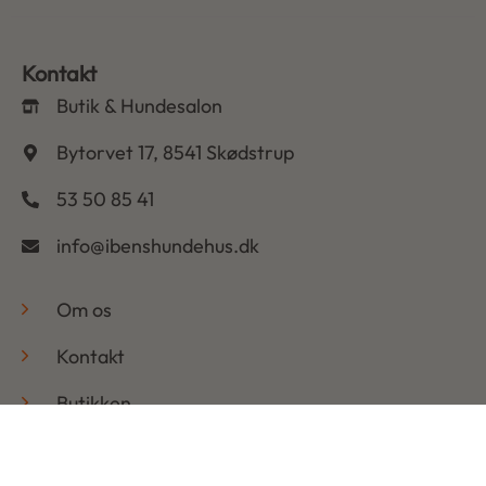
Kontakt
Butik & Hundesalon
Bytorvet 17, 8541 Skødstrup
53 50 85 41
info@ibenshundehus.dk
-
Om os
Kontakt
Butikken
Hundesalonen