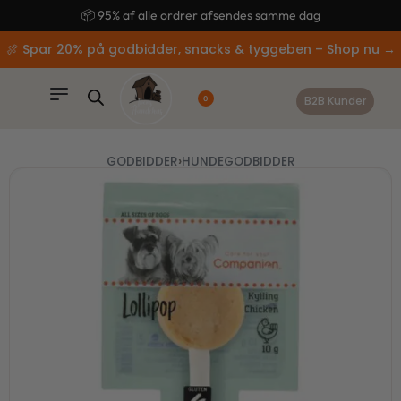
content
🚚 Gratis fragt ved køb over 499,-
🍖 Spar 20% på godbidder, snacks & tyggeben –
Shop nu →
B2B Kunder
0
GODBIDDER
›
HUNDEGODBIDDER