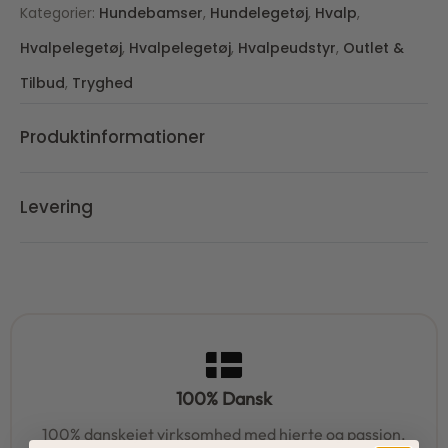
Kategorier:
Hundebamser
,
Hundelegetøj
,
Hvalp
,
Hvalpelegetøj
,
Hvalpelegetøj
,
Hvalpeudstyr
,
Outlet &
Tilbud
,
Tryghed
Produktinformationer
Levering
100% Dansk
100% danskejet virksomhed med hjerte og passion.