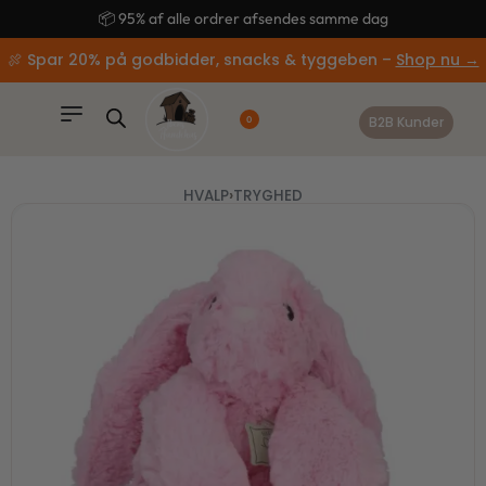
content
🚚 Gratis fragt ved køb over 499,-
🍖 Spar 20% på godbidder, snacks & tyggeben –
Shop nu →
B2B Kunder
0
HVALP
›
TRYGHED