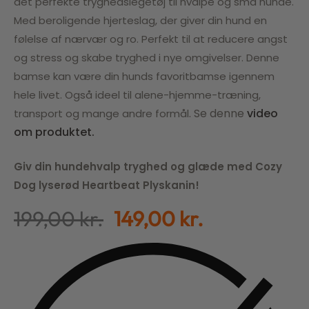
det perfekte tryghedslegetøj til hvalpe og små hunde.
Med beroligende hjerteslag, der giver din hund en
følelse af nærvær og ro. Perfekt til at reducere angst
og stress og skabe tryghed i nye omgivelser. Denne
bamse kan være din hunds favoritbamse igennem
hele livet. Også ideel til alene-hjemme-træning,
. Se denne
video
transport og mange andre formål
om produktet.
Giv din hundehvalp tryghed og glæde med Cozy
Dog lyserød Heartbeat Plyskanin!
199,00
kr.
149,00
kr.