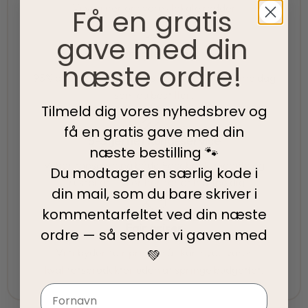
Vi værner om vores lokale rødder
Få en gratis
gave med din
Hurtig levering
næste ordre!
95% af alle ordrer pakkes og afsendes samme dag
som du bestiller.
Tilmeld dig vores nyhedsbrev og
få en gratis gave med din
5-Stjernet kundeservice
næste bestilling 🐾
Vi har topscore på både Facebook, Google og
Du modtager en særlig kode i
Trustpilot - Vi er her for at hjælpe dig
din mail, som du bare skriver i
kommentarfeltet ved din
næste
Fair priser
ordre — så sender vi gaven med
Vi tilbyder fair priser, så I kan nyde vores
💚
kvalitetsprodukter uden at springe budgettet.
Navn