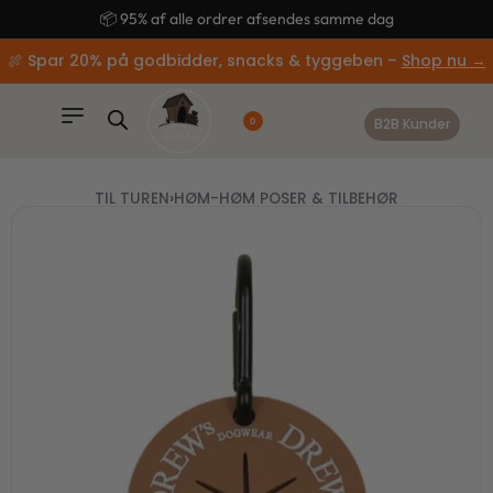
content
🚚 Gratis fragt ved køb over 499,-
🍖 Spar 20% på godbidder, snacks & tyggeben –
Shop nu →
B2B Kunder
0
TIL TUREN
›
HØM-HØM POSER & TILBEHØR