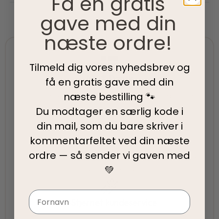
Få en gratis
gave med din
næste ordre!
Tilmeld dig vores nyhedsbrev og
100% Dansk
få en gratis gave med din
næste bestilling 🐾
100% danskejet virksomhed med hjerte og passion.
Vi værner om vores lokale rødder
Du modtager en særlig kode i
din mail, som du bare skriver i
kommentarfeltet ved din
næste
Hurtig levering
ordre — så sender vi gaven med
95% af alle ordrer pakkes og afsendes samme dag
💚
som du bestiller.
Navn
5-Stjernet kundeservice