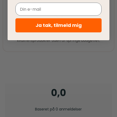
Vi har topscore på både Facebook, Google og
Email
Trustpilot - Vi er her for at hjælpe dig
Fair priser
Ja tak, tilmeld mig
Vi tilbyder fair priser, så I kan nyde vores
kvalitetsprodukter uden at springe budgettet.
0,0
Baseret på 0 anmeldelser