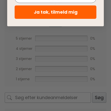
0,0
Ja tak, tilmeld mig
Baseret på 0 anmeldelser
5 stjerner
0%
4 stjerner
0%
3 stjerner
0%
2 stjerner
0%
1 stjerne
0%
Søg