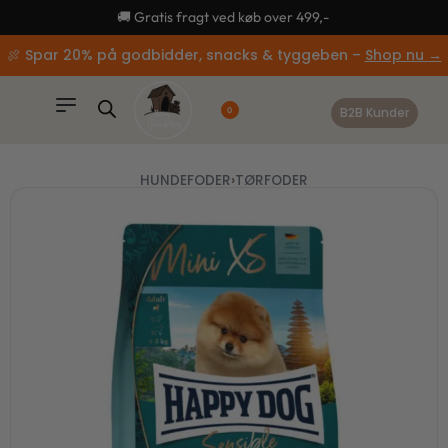
content
🚚 Gratis fragt ved køb over 499,-
🍖 Spar 20% på godbidder, snacks & tyggeben –
Shop nu →
B2B Kunder
0
HUNDEFODER
›
TØRFODER