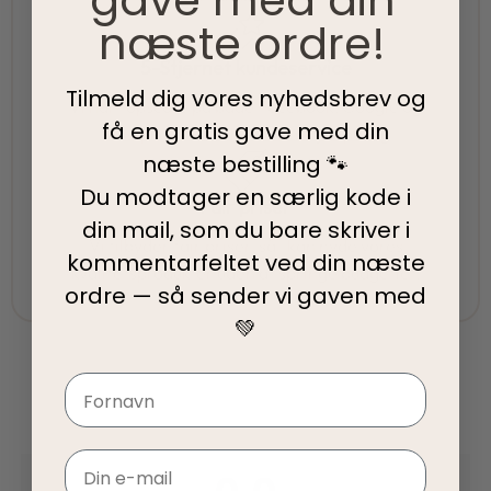
gave med din
næste ordre!
5-Stjernet kundeservice
Tilmeld dig vores nyhedsbrev og
Vi har topscore på både Facebook, Google og
få en gratis gave med din
Trustpilot - Vi er her for at hjælpe dig
næste bestilling 🐾
Du modtager en særlig kode i
Fair priser
din mail, som du bare skriver i
Vi tilbyder fair priser, så I kan nyde vores
kommentarfeltet ved din
næste
kvalitetsprodukter uden at springe budgettet.
ordre — så sender vi gaven med
💚
Navn
Email