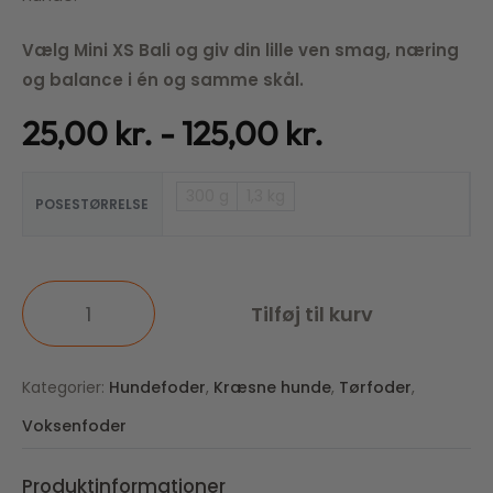
Vælg Mini XS Bali og giv din lille ven smag, næring
og balance i én og samme skål.
25,00
kr.
125,00
kr.
300 g
1,3 kg
POSESTØRRELSE
Tilføj til kurv
Kategorier:
Hundefoder
,
Kræsne hunde
,
Tørfoder
,
Voksenfoder
Produktinformationer