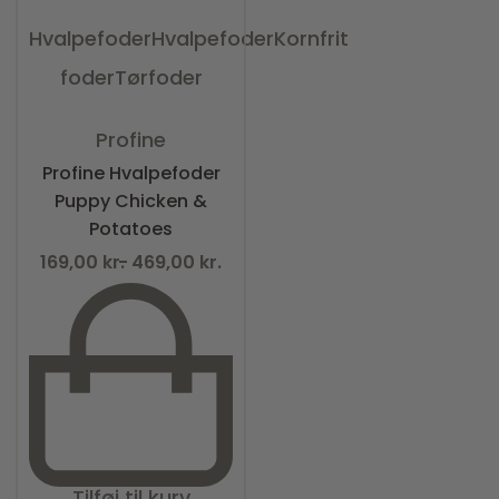
Hvalpefoder
Hvalpefoder
Kornfrit
foder
Tørfoder
Vurderet
0
ud af 5
Profine
Profine Hvalpefoder
Puppy Chicken &
Potatoes
169,00
kr.
469,00
kr.
Tilføj til kurv