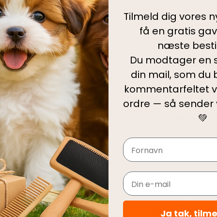
IKKE PÅ LAGER
Tilmeld dig vores 
få en gratis ga
Kategorier:
Akt
næste bestil
Tilbud
Du modtager en s
Tilføj til ønskel
din mail, som du b
Produktinfo
kommentarfeltet v
ordre — så sender
💚
Levering
Navn
Email
Hurtig levering
5-Stjernet kundeser
Ja tak, tilm