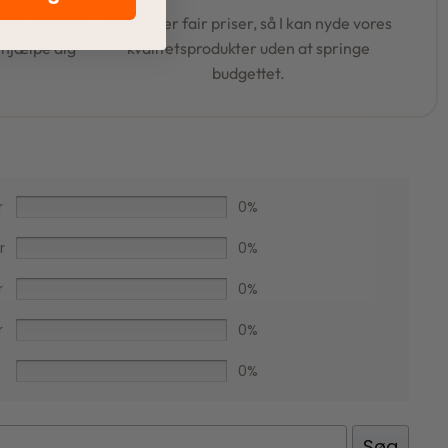
book, Google
Vi tilbyder fair priser, så I kan nyde vores
t hjælpe dig
kvalitetsprodukter uden at springe
budgettet.
r
0%
r
0%
r
0%
r
0%
Facebook
0%
Søg