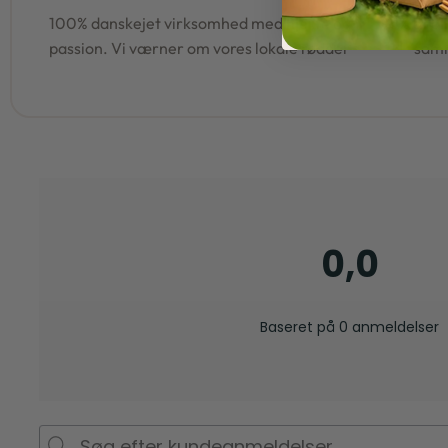
100% danskejet virksomhed med hjerte og
95% af al
passion. Vi værner om vores lokale rødder
samm
0,0
Baseret på 0 anmeldelser