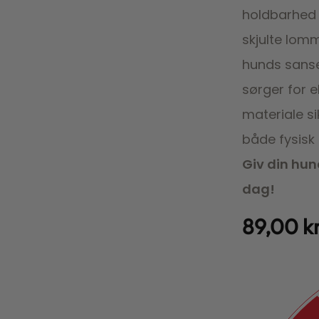
holdbarhed 
skjulte lomm
hunds sanse
sørger for 
materiale si
både fysisk 
Giv din hun
dag!
89,00
k