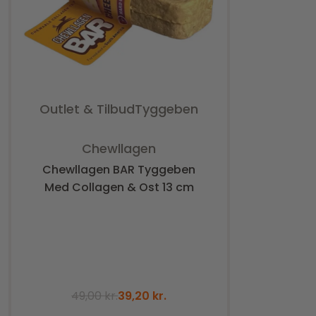
Outlet & Tilbud
Tyggeben
Vurderet
0
ud af 5
Chewllagen
Chewllagen BAR Tyggeben
Med Collagen & Ost 13 cm
49,00
kr.
39,20
kr.