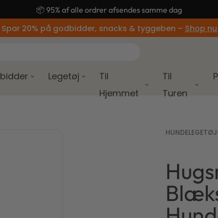
🚚 Gratis fragt ved køb over 499,-
 Spar 20% på godbidder, snacks & tyggeben –
Shop nu
bidder
Legetøj
Til
Til
P
Hjemmet
Turen
HUNDELEGETØJ
Hugs
129,00
kr.
Blæk
149,00
kr.
Hund