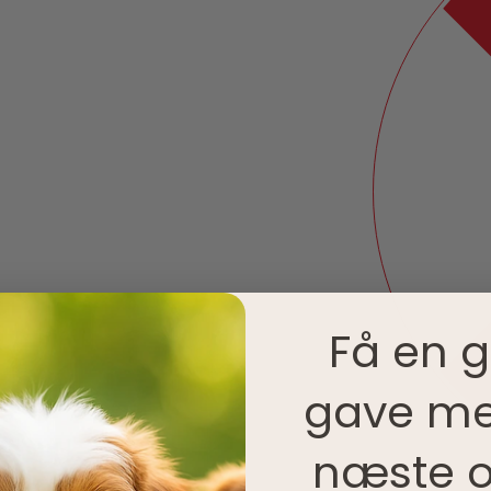
Få en g
gave me
næste o