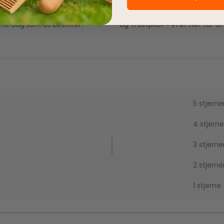
le ordrer pakkes og afsendes
Vi har topscore på både Face
e dag som du bestiller.
og Trustpilot - Vi er her for a
5 stjerne
4 stjerne
3 stjerne
2 stjerne
1 stjerne