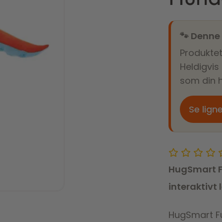
🐾 Denne
Produktet
Heldigvis
som din h
Se lign
HugSmart Fu
interaktivt 
HugSmart Fu