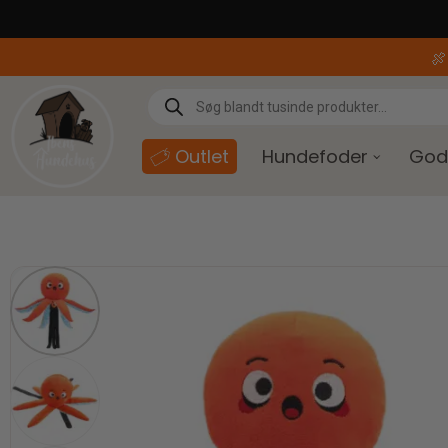
content

Outlet
Hundefoder
God