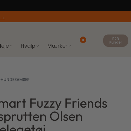
 →
B2B
0
Kunder
leje
Hvalp
Mærker
›
HUNDEBAMSER
mart Fuzzy Friends
sprutten Olsen
elegetøj