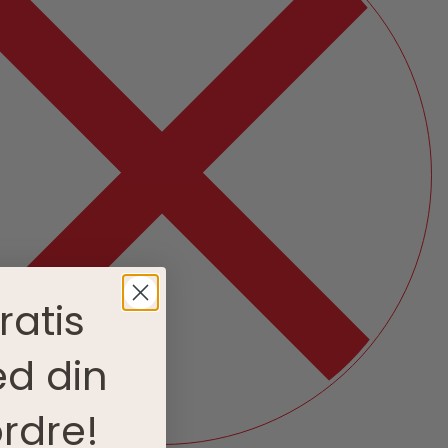
ratis
d din
rdre!