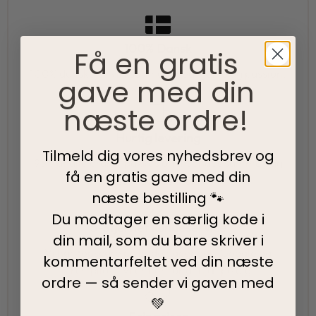
100% Dansk
Få en gratis
100% danskejet virksomhed med hjerte og passion.
gave med din
Vi værner om vores lokale rødder
næste ordre!
Hurtig levering
Tilmeld dig vores nyhedsbrev og
95% af alle ordrer pakkes og afsendes samme dag
få en gratis gave med din
som du bestiller.
næste bestilling 🐾
Du modtager en særlig kode i
5-Stjernet kundeservice
din mail, som du bare skriver i
Vi har topscore på både Facebook, Google og
kommentarfeltet ved din
næste
Trustpilot - Vi er her for at hjælpe dig
ordre — så sender vi gaven med
💚