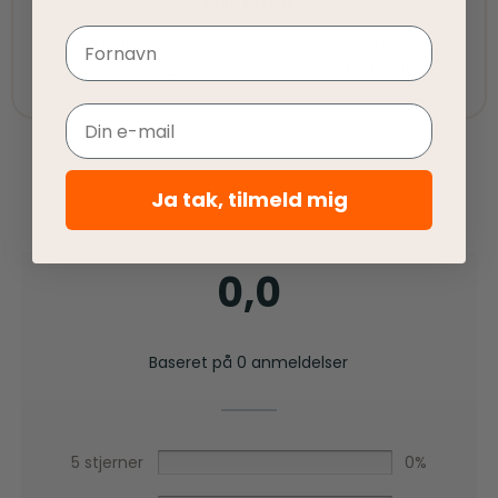
Fair priser
Vi tilbyder fair priser, så I kan nyde vores
Navn
kvalitetsprodukter uden at springe budgettet.
Email
Ja tak, tilmeld mig
0,0
Baseret på 0 anmeldelser
5 stjerner
0%