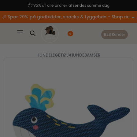
content
🚚 Gratis fragt ved køb over 499,-
🍖 Spar 20% på godbidder, snacks & tyggeben –
Shop nu →
B2B Kunder
0
HUNDELEGETØJ
›
HUNDEBAMSER