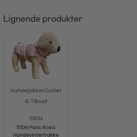
Lignende produkter
Hundejakker
Outlet
& Tilbud
Vurderet
0
ud af 5
51DN
51DN Paris Rosa
Hundevinterfrakke