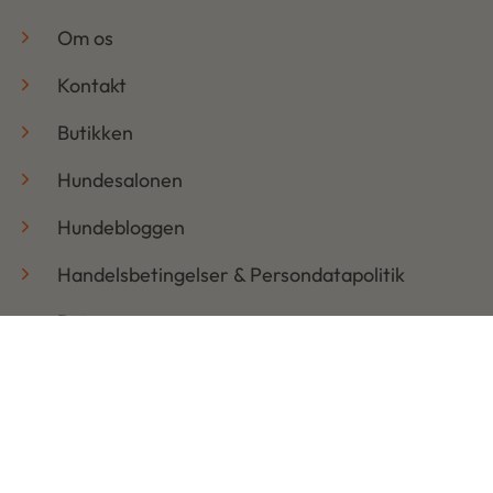
-
Om os
Kontakt
Butikken
Hundesalonen
Hundebloggen
Handelsbetingelser & Persondatapolitik
Retur
Åbningstider
Mandag: 08:30 – 17:30
Tirsdag: 08:30 – 17:30
Onsdag: 08:30 – 17:30