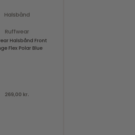
Halsbånd
Vurderet
0
ud af 5
Ruffwear
ear Halsbånd Front
ge Flex Polar Blue
269,00
kr.