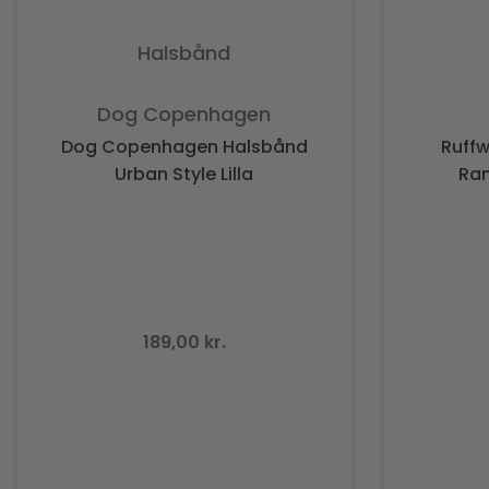
Halsbånd
Vurderet
0
ud af 5
Dog Copenhagen
Dog Copenhagen Halsbånd
Ruffw
Urban Style Lilla
Ran
189,00
kr.