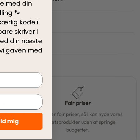
ve med din
iste
ling 🐾
rmationer
ærlig kode i
are skriver i
ed din
næste
 vi gaven med
vice
Fair priser
book, Google
Vi tilbyder fair priser, så I kan nyde vores
eld mig
t hjælpe dig
kvalitetsprodukter uden at springe
budgettet.