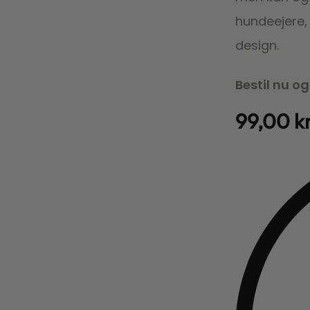
hundeejere, 
design.
Bestil nu o
99,00
k