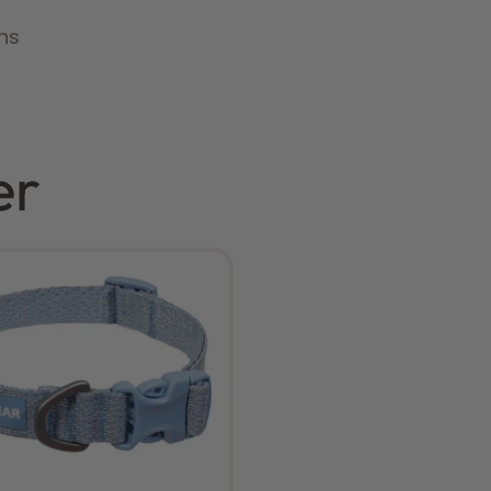
ns
er