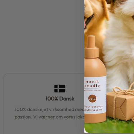
100% Dansk
100% danskejet virksomhed med hjerte og
95% af al
passion. Vi værner om vores lokale rødder
samm