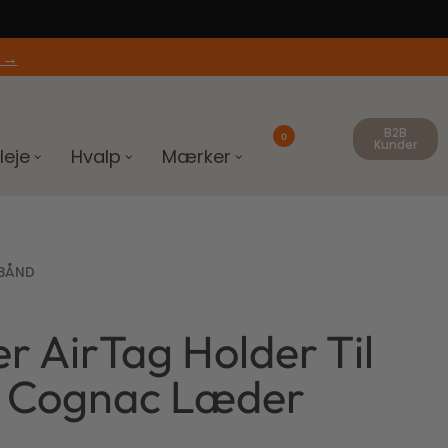
 →
B2B
0
Kunder
leje
Hvalp
Mærker
BÅND
r AirTag Holder Til
 Cognac Læder