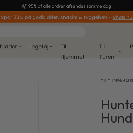
🚚 Gratis fragt ved køb over 499,-
 Spar 20% på godbidder, snacks & tyggeben –
Shop nu
bidder
Legetøj
Til
Til
P
Hjemmet
Turen
TIL TUREN
›
HALS
Hunte
99,00
195,00
kr.
kr.
Hund