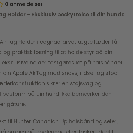
0
anmeldelser
ag Holder – Eksklusiv beskyttelse til din hunds
AirTag Holder i cognacfarvet ægte læder får
d og praktisk løsning til at holde styr på din
 eksklusive holder fastgøres let på halsbåndet
r din Apple AirTag mod snavs, ridser og stød.
æderkonstruktion sikrer en støjsvag og
 pasform, så din hund ikke bemærker den
ler gåture.
ekt til Hunter Canadian Up halsbånd og seler,
 bruges på nøgleringe eller tasker. Ideel til