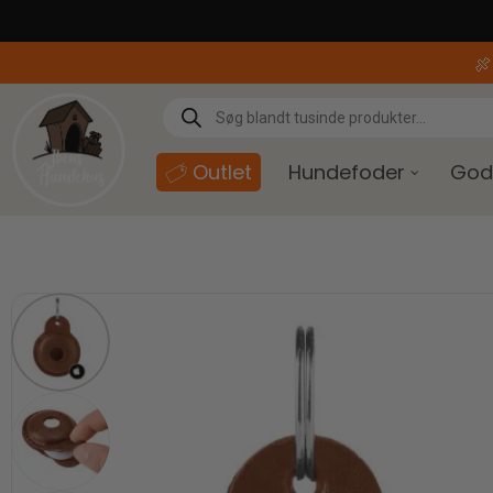
content

Outlet
Hundefoder
God