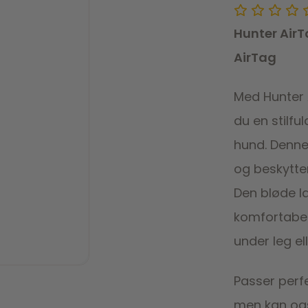
Hunter AirT
AirTag
Med Hunter 
du en stilful
hund. Denne
og beskytte
Den bløde l
komfortabel
under leg el
Passer perf
men kan også