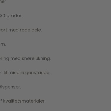
ner
30 grader.
sort med røde dele.
em.
oring med snørelukning.
r til mindre genstande.
ispenser.
af kvalitetsmaterialer.