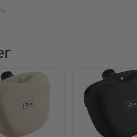
ns
er