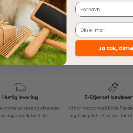
Navn
Kategorier:
God
Email
Tilføj til ønskel
Levering
Ja tak, tilm
Hurtig levering
5-Stjernet kundeser
le ordrer pakkes og afsendes
Vi har topscore på både Face
e dag som du bestiller.
og Trustpilot - Vi er her for a