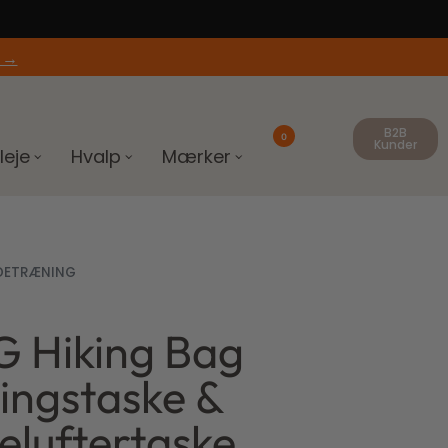
 →
B2B
0
Kunder
leje
Hvalp
Mærker
DETRÆNING
 Hiking Bag
ingstaske &
luftertaske