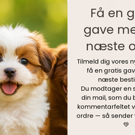
Få en g
gave me
næste o
Tilmeld dig vores 
få en gratis ga
næste bestil
Du modtager en s
din mail, som du b
kommentarfeltet v
ordre — så sender
2 PÅ LAGER
💚