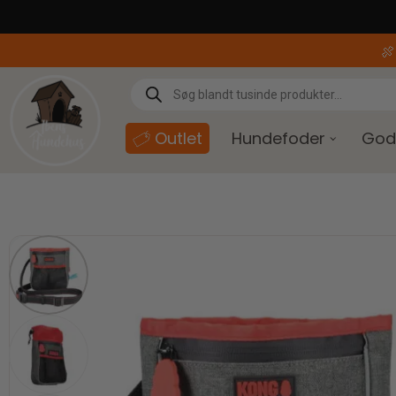
content

Outlet
Hundefoder
God