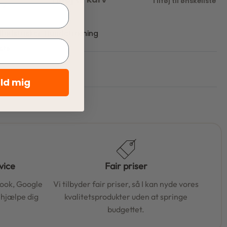
Tilføj til ønskeliste
bidstasker
,
Hundetræning
iste
eld mig
vice
Fair priser
book, Google
Vi tilbyder fair priser, så I kan nyde vores
t hjælpe dig
kvalitetsprodukter uden at springe
budgettet.