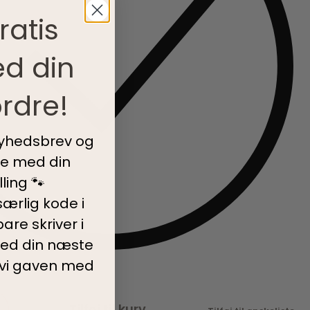
ratis
d din
rdre!
nyhedsbrev og
ve med din
ling 🐾
ærlig kode i
are skriver i
ed din
næste
 vi gaven med
Tilføj til kurv