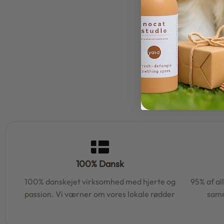
100% Dansk
100% danskejet virksomhed med hjerte og
95% af al
passion. Vi værner om vores lokale rødder
samm