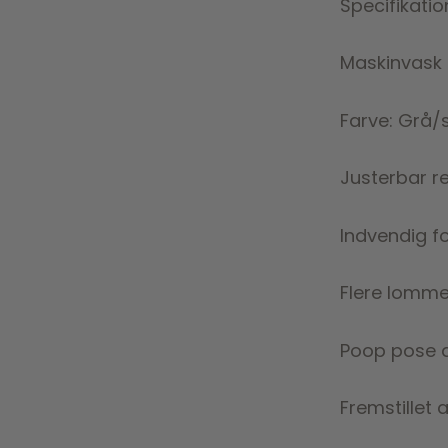
Specifikatio
Maskinvask 
Farve: Grå/
Justerbar r
Indvendig f
Flere lomme
Poop pose d
Fremstillet 