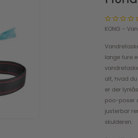
KONG – Vand
Vandretaske
lange ture e
vandretaske
alt, hvad du
er der lynlå
poo-poser o
justerbar r
skulderen.