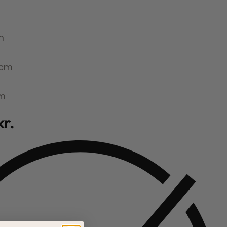
m
 cm
cm
kr.