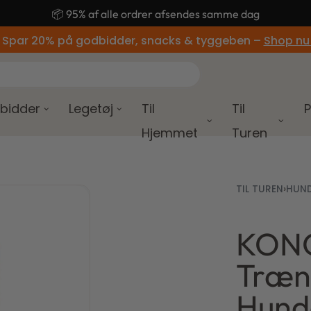
🚚 Gratis fragt ved køb over 499,-
 Spar 20% på godbidder, snacks & tyggeben –
Shop nu
bidder
Legetøj
Til
Til
P
Hjemmet
Turen
TIL TUREN
›
HUN
KONG
35,00
kr.
Træn
130,00
kr.
Hunde