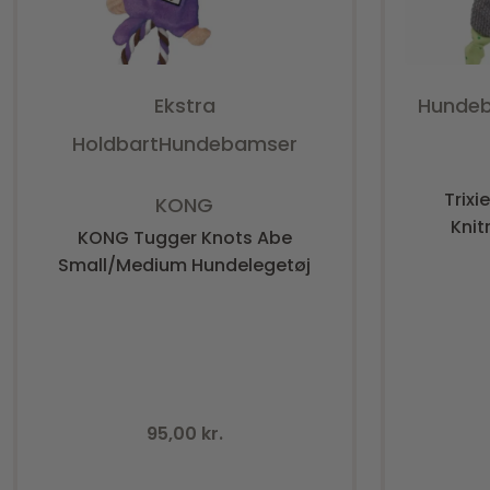
Ekstra
Hunde
Holdbart
Hundebamser
Vurderet
0
ud af 5
Trix
KONG
Knit
KONG Tugger Knots Abe
Small/Medium Hundelegetøj
95,00
kr.