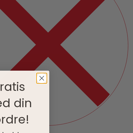
ratis
d din
rdre!