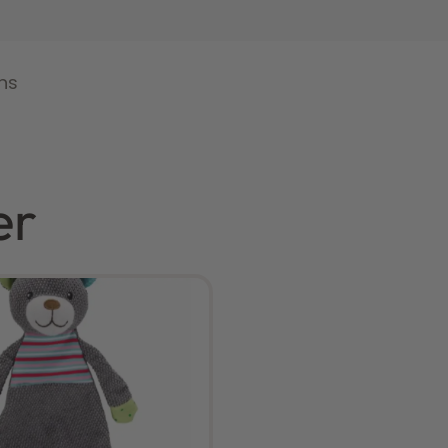
ns
er