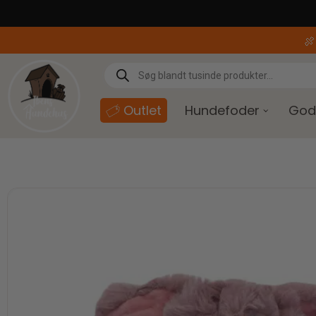
content

Outlet
Hundefoder
God