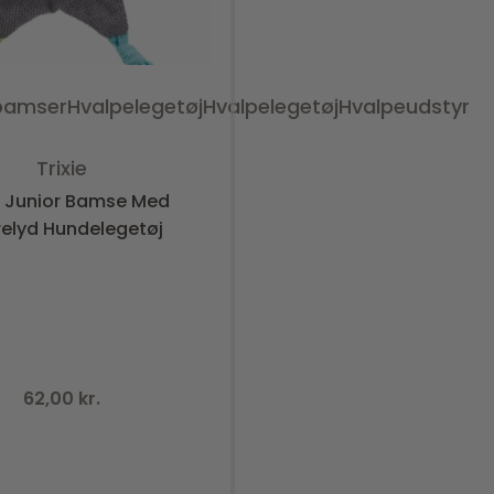
bamser
Hvalpelegetøj
Hvalpelegetøj
Hvalpeudstyr
Vurderet
0
ud af 5
Trixie
ie Junior Bamse Med
relyd Hundelegetøj
62,00
kr.