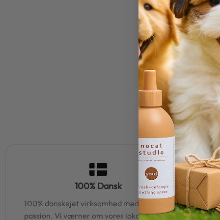
100% Dansk
100% danskejet virksomhed med hjerte og
95% af al
passion. Vi værner om vores lokale rødder
samm