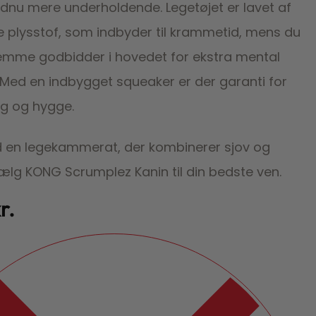
dnu mere underholdende. Legetøjet er lavet af
e plysstof, som indbyder til krammetid, mens du
mme godbidder i hovedet for ekstra mental
. Med en indbygget squeaker er der garanti for
eg og hygge.
d en legekammerat, der kombinerer sjov og
ælg KONG Scrumplez Kanin til din bedste ven.
r.