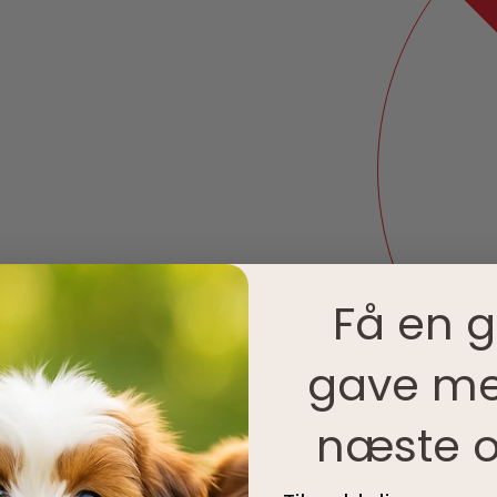
Få en g
gave me
næste o
IKKE PÅ LAGER