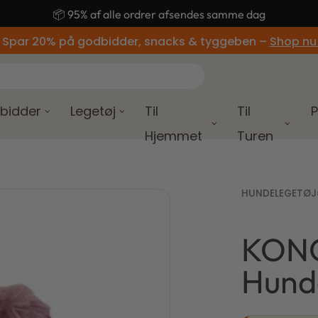
🚚 Gratis fragt ved køb over 499,-
 Spar 20% på godbidder, snacks & tyggeben –
Shop nu
bidder
Legetøj
Til
Til
P
Hjemmet
Turen
HUNDELEGETØJ
KONG
99,00
kr.
Hund
135,00
kr.