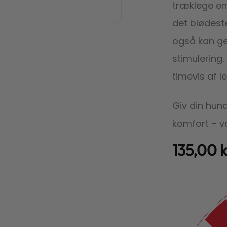
træklege en
det blødest
også kan ge
stimulering
timevis af l
Giv din hun
komfort – v
135,00
k