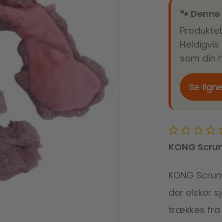
🐾 Denne
Produktet
Heldigvis
som din h
Se lign
KONG Scrump
KONG Scrumpl
der elsker 
trækkes fra 