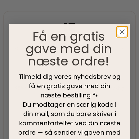
Få en gratis
100% Dansk
gave med din
100% danskejet virksomhed med hjerte og passion.
næste ordre!
Vi værner om vores lokale rødder
Tilmeld dig vores nyhedsbrev og
Hurtig levering
få en gratis gave med din
95% af alle ordrer pakkes og afsendes samme dag
næste bestilling 🐾
som du bestiller.
Du modtager en særlig kode i
din mail, som du bare skriver i
5-Stjernet kundeservice
kommentarfeltet ved din
næste
Vi har topscore på både Facebook, Google og
ordre — så sender vi gaven med
Trustpilot - Vi er her for at hjælpe dig