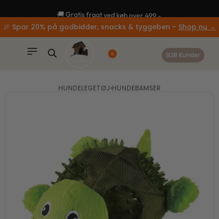
content
🚚 Gratis fragt ved køb over 499,-
🍖 Spar 20% på godbidder, snacks & tyggeben –
Shop nu →
B2B Kunder
0
HUNDELEGETØJ
›
HUNDEBAMSER