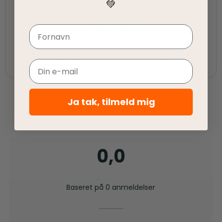
💚
Fair priser
Navn
Vi tilbyder fair priser, så I kan nyde vores
kvalitetsprodukter uden at springe budgettet.
Email
Ja tak, tilmeld mig
0,0
Baseret på 0 anmeldelser