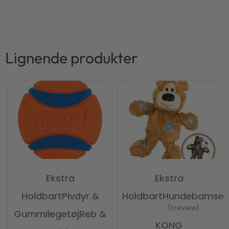
Lignende produkter
Ekstra
Ekstra
Holdbart
Pivdyr &
Holdbart
Hundebamser
1 review
Gummilegetøj
Reb &
Vurderet
5.00
ud af 5
KONG