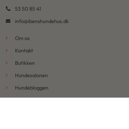
53 50 85 41
info@ibenshundehus.dk
-
Om os
Kontakt
Butikken
Hundesalonen
Hundebloggen
Handelsbetingelser & Persondatapolitik
Retur
Åbningstider