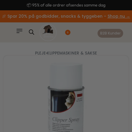
content
🚚 Gratis fragt ved køb over 499,-
🍖 Spar 20% på godbidder, snacks & tyggeben –
Shop nu →
B2B Kunder
0
PLEJE
›
KLIPPEMASKINER & SAKSE