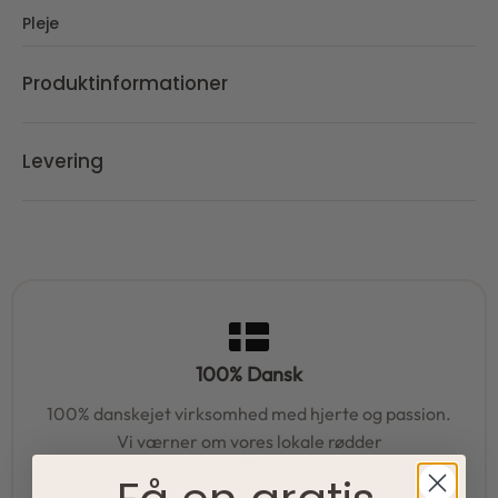
Pleje
Produktinformationer
Levering
100% Dansk
100% danskejet virksomhed med hjerte og passion.
Vi værner om vores lokale rødder