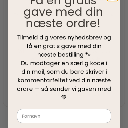
Få en gratis
Hurtig levering
gave med din
95% af alle ordrer pakkes og afsendes samme dag
næste ordre!
som du bestiller.
Tilmeld dig vores nyhedsbrev og
5-Stjernet kundeservice
få en gratis gave med din
Vi har topscore på både Facebook, Google og
næste bestilling 🐾
Trustpilot - Vi er her for at hjælpe dig
Du modtager en særlig kode i
din mail, som du bare skriver i
Fair priser
kommentarfeltet ved din
næste
Vi tilbyder fair priser, så I kan nyde vores
ordre — så sender vi gaven med
kvalitetsprodukter uden at springe budgettet.
💚
Navn