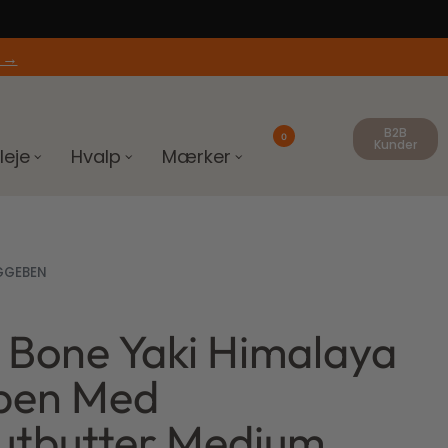
 →
B2B
0
Kunder
leje
Hvalp
Mærker
GGEBEN
 Bone Yaki Himalaya
ben Med
utbutter Medium