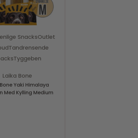
venlige Snacks
Outlet
lbud
Tandrensende
nacks
Tyggeben
Vurderet
0
ud af 5
Laika Bone
 Bone Yaki Himalaya
n Med Kylling Medium