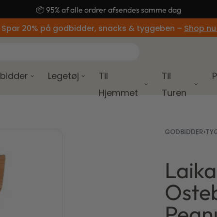
🚚 Gratis fragt ved køb over 499,-
 Spar 20% på godbidder, snacks & tyggeben –
Shop nu
bidder
Legetøj
Til
Til
P
Hjemmet
Turen
GODBIDDER
›
TY
Laika
18,75
50,00
kr.
kr.
15,00
40,00
kr.
kr.
Oste
Pean