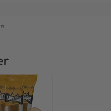
ns
er