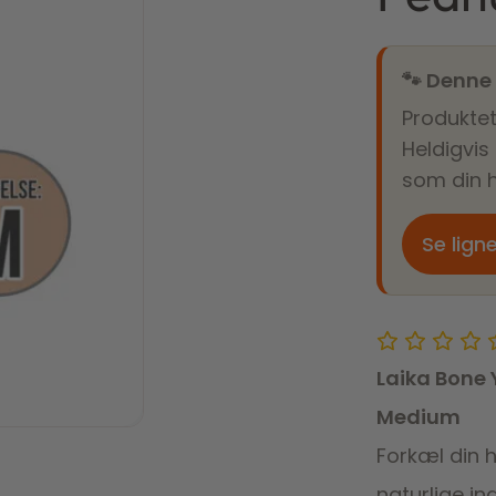
🐾 Denne
Produktet
Heldigvis
som din h
Se lign
Laika Bone
Medium
Forkæl din 
naturlige i