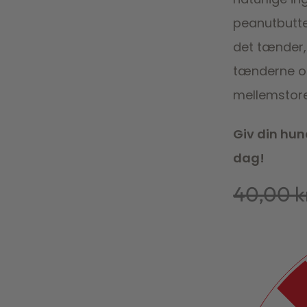
peanutbutte
det tænder,
tænderne og 
mellemstore
Giv din hun
dag!
40,00
k