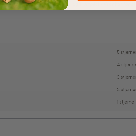
e dag som du bestiller.
og Trustpilot - Vi er her for a
5 stjerne
4 stjerne
3 stjerne
2 stjerne
1 stjerne