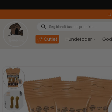
content

Outlet
Hundefoder
God