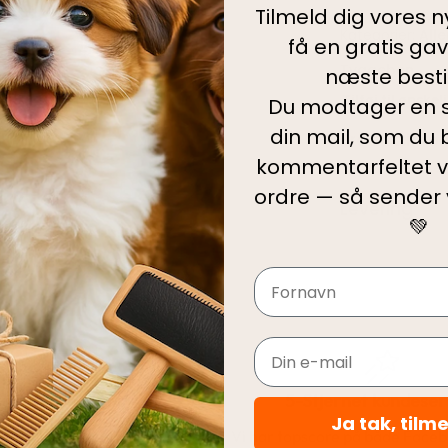
Tilmeld dig vores 
Kategorier:
All
få en gratis ga
Tyggeben
næste bestil
Tilføj til ønskel
Du modtager en s
din mail, som du b
Produktinfo
kommentarfeltet v
ordre — så sender
Levering
💚
Navn
Email
Hurtig levering
5-Stjernet kundeser
Ja tak, tilm
le ordrer pakkes og afsendes
Vi har topscore på både Face