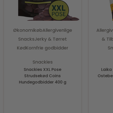
Økonomikøb
Allergivenlige
Allergi
Snacks
Jerky & Tørret
& Ti
Kød
Kornfrie godbidder
S
Vurderet
0
ud af 5
Snackies
Snackies XXL Pose
Laika
Strudsekød Coins
Ostebe
Hundegodbidder 400 g