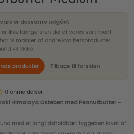
 vare er desværre udgået
 er ikke længere en del af vores sortiment.
 har vi masser af andre kvalitetsprodukter,
und vil elske.
ende produkter
Tilbage til forsiden
0
anmeldelser
 Yaki Himalaya Osteben med Peanutbutter –
hund med et langtidsholdbart tyggeben lavet af
ngredienser som tørret yak-mælk og lækker