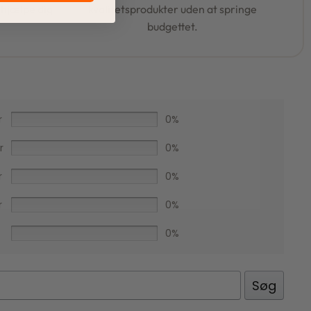
t hjælpe dig
kvalitetsprodukter uden at springe
budgettet.
r
0%
r
0%
r
0%
r
0%
Facebook
0%
Søg