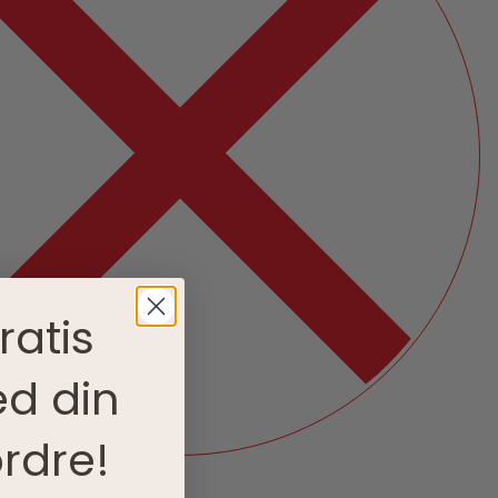
ratis
d din
rdre!