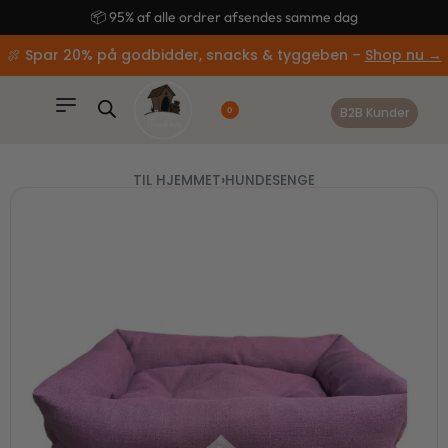
content
🚚 Gratis fragt ved køb over 499,-
🍖 Spar 20% på godbidder, snacks & tyggeben –
Shop nu →
B2B Kunder
0
TIL HJEMMET
›
HUNDESENGE