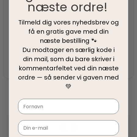
næste ordre!
5-Stjernet kundeservice
Vi har topscore på både Facebook, Google og
Tilmeld dig vores nyhedsbrev og
Trustpilot - Vi er her for at hjælpe dig
få en gratis gave med din
næste bestilling 🐾
Fair priser
Du modtager en særlig kode i
din mail, som du bare skriver i
Vi tilbyder fair priser, så I kan nyde vores
kvalitetsprodukter uden at springe budgettet.
kommentarfeltet ved din
næste
ordre — så sender vi gaven med
💚
Navn
0,0
Email