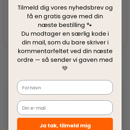
Tilmeld dig vores nyhedsbrev og
få en gratis gave med din
Fair priser
næste bestilling 🐾
Vi tilbyder fair priser, så I kan nyde vores
Du modtager en særlig kode i
kvalitetsprodukter uden at springe budgettet.
din mail, som du bare skriver i
kommentarfeltet ved din
næste
ordre — så sender vi gaven med
💚
Navn
0,0
Email
Baseret på 0 anmeldelser
Ja tak, tilmeld mig