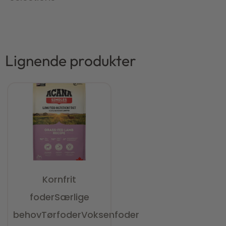
Lignende produkter
Kornfrit
foder
Særlige
behov
Tørfoder
Voksenfoder