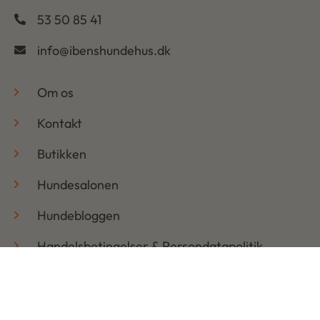
53 50 85 41
info@ibenshundehus.dk
-
Om os
Kontakt
Butikken
Hundesalonen
Hundebloggen
Handelsbetingelser & Persondatapolitik
Retur
Åbningstider
Mandag: 08:30 – 17:30