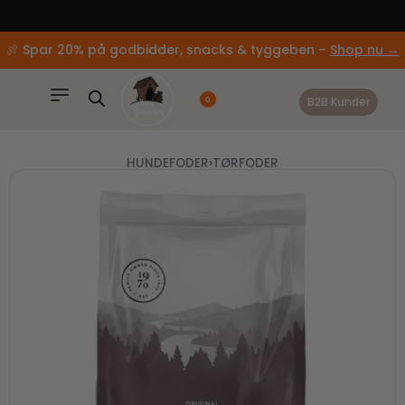
content
📦 95% af alle ordrer afsendes samme dag
🍖 Spar 20% på godbidder, snacks & tyggeben –
Shop nu →
B2B Kunder
0
HUNDEFODER
›
TØRFODER