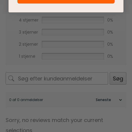
5 stjerner
0%
4 stjerner
0%
3 stjerner
0%
2 stjerner
0%
1 stjerne
0%
Søg
0 af 0 anmeldelser
Sorry, no reviews match your current
selections