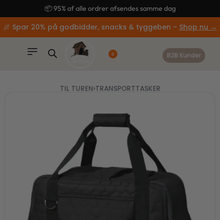
content
🚚 Gratis fragt ved køb over 499,-
🍖 Spar 20% på godbidder, snacks & tyggeben –
Shop nu →
B2B Kunder
0
TIL TUREN
›
TRANSPORTTASKER