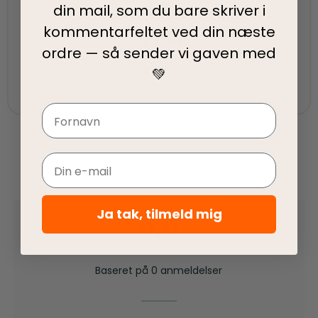
din mail, som du bare skriver i
kommentarfeltet ved din
næste
Fair priser
ordre — så sender vi gaven med
Vi tilbyder fair priser, så I kan nyde vores
💚
kvalitetsprodukter uden at springe budgettet.
Navn
Email
Ja tak, tilmeld mig
0,0
Baseret på 0 anmeldelser