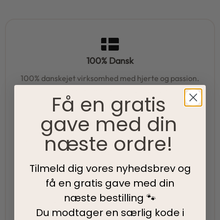
100% Dansk
100% danskejet virksomhed med hjerte og passion.
Vi værner om vores lokale rødder
Få en gratis
gave med din
Hurtig levering
næste ordre!
95% af alle ordrer pakkes og afsendes samme dag
som du bestiller.
Tilmeld dig vores nyhedsbrev og
få en gratis gave med din
5-Stjernet kundeservice
næste bestilling 🐾
Vi har topscore på både Facebook, Google og
Du modtager en særlig kode i
Trustpilot - Vi er her for at hjælpe dig