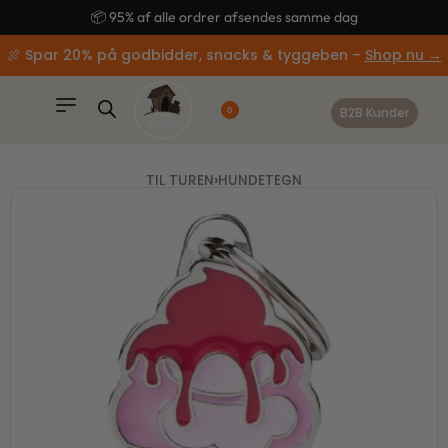
content
🚚 Gratis fragt ved køb over 499,-
🍖 Spar 20% på godbidder, snacks & tyggeben –
Shop nu →
B2B Kunder
0
TIL TUREN
›
HUNDETEGN