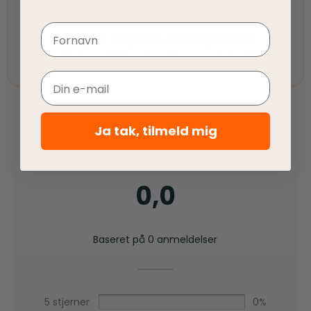
Fair priser
Navn
Vi tilbyder fair priser, så I kan nyde vores
kvalitetsprodukter uden at springe budgettet.
Email
Ja tak, tilmeld mig
0,0
Baseret på 0 anmeldelser
5 stjerner
0%