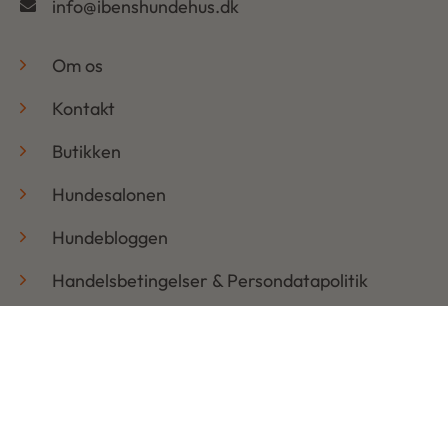
info@ibenshundehus.dk
-
Om os
Kontakt
Butikken
Hundesalonen
Hundebloggen
Handelsbetingelser & Persondatapolitik
Retur
Åbningstider
Mandag: 08:30 – 17:30
Tirsdag: 08:30 – 17:30