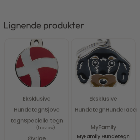
Lignende produkter
Eksklusive
Eksklusive
Hundetegn
Sjove
Hundetegn
Hunderacer
tegn
Specielle tegn
Vurderet
0
ud af 5
MyFamily
1 review
Vurderet
5.00
ud af 5
MyFamily Hundetegn
Øvrige