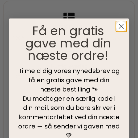
Få en gratis
100% Dansk
gave med din
100% danskejet virksomhed med hjerte og passion.
Vi værner om vores lokale rødder
næste ordre!
Hurtig levering
Tilmeld dig vores nyhedsbrev og
95% af alle ordrer pakkes og afsendes samme dag
få en gratis gave med din
som du bestiller.
næste bestilling 🐾
Du modtager en særlig kode i
5-Stjernet kundeservice
din mail, som du bare skriver i
kommentarfeltet ved din
næste
Vi har topscore på både Facebook, Google og
Trustpilot - Vi er her for at hjælpe dig
ordre — så sender vi gaven med
💚