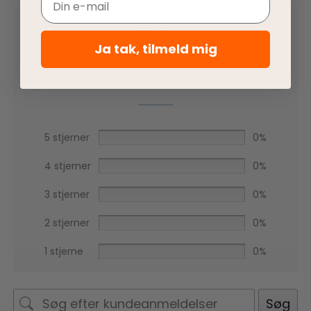
Email
0,0
Ja tak, tilmeld mig
Baseret på 0 anmeldelser
5 stjerner
0%
4 stjerner
0%
3 stjerner
0%
2 stjerner
0%
1 stjerne
0%
Søg