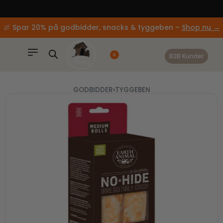
content
🚚 Gratis fragt ved køb over 499,-
🍖 Spar 20% på godbidder, snacks & tyggeben –
Shop nu →
B2B Kunder
0
GODBIDDER
›
TYGGEBEN