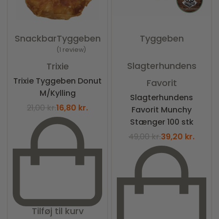
Snackbar
Tyggeben
Tyggeben
1 review
Vurderet
0
ud af 5
Vurderet
5.00
ud af 5
Slagterhundens
Trixie
Trixie Tyggeben Donut
Favorit
M/Kylling
Slagterhundens
21,00
kr.
16,80
kr.
Favorit Munchy
Stænger 100 stk
49,00
kr.
39,20
kr.
Tilføj til kurv