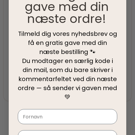
gave med din
95% af alle ordrer pakkes og afsendes samme dag
som du bestiller.
næste ordre!
5-Stjernet kundeservice
Tilmeld dig vores nyhedsbrev og
få en gratis gave med din
Vi har topscore på både Facebook, Google og
Trustpilot - Vi er her for at hjælpe dig
næste bestilling 🐾
Du modtager en særlig kode i
din mail, som du bare skriver i
Fair priser
kommentarfeltet ved din
næste
Vi tilbyder fair priser, så I kan nyde vores
ordre — så sender vi gaven med
kvalitetsprodukter uden at springe budgettet.
💚
Navn