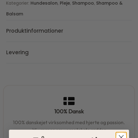
Kategorier:
Hundesalon
,
Pleje
,
Shampoo
,
Shampoo &
Balsam
Produktinformationer
Levering
100% Dansk
100% danskejet virksomhed med hjerte og passion.
Vi værner om vores lokale rødder