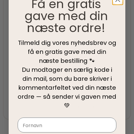
Få en gratis
gave med din
Hurtig levering
næste ordre!
95% af alle ordrer pakkes og afsendes samme dag
som du bestiller.
Tilmeld dig vores nyhedsbrev og
5-Stjernet kundeservice
få en gratis gave med din
næste bestilling 🐾
Vi har topscore på både Facebook, Google og
Trustpilot - Vi er her for at hjælpe dig
Du modtager en særlig kode i
din mail, som du bare skriver i
kommentarfeltet ved din
næste
Fair priser
ordre — så sender vi gaven med
Vi tilbyder fair priser, så I kan nyde vores
💚
kvalitetsprodukter uden at springe budgettet.
Navn