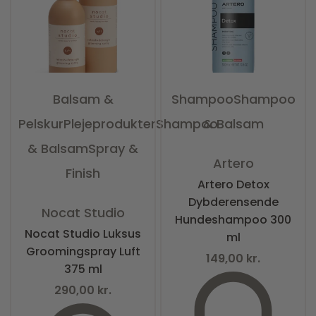
Balsam &
Shampoo
Shampoo
Pelskur
Plejeprodukter
Shampoo
& Balsam
& Balsam
Spray &
Vurderet
0
ud af 5
Artero
Finish
Artero Detox
Dybderensende
Vurderet
0
ud af 5
Nocat Studio
Hundeshampoo 300
Nocat Studio Luksus
ml
Groomingspray Luft
149,00
kr.
375 ml
290,00
kr.