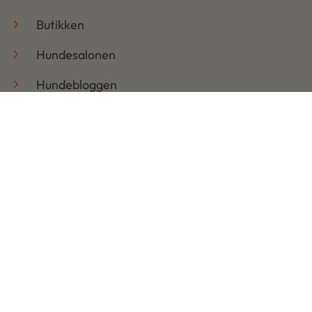
Butikken
Hundesalonen
Hundebloggen
Handelsbetingelser & Persondatapolitik
Retur
Åbningstider
Mandag: 08:30 – 17:30
Tirsdag: 08:30 – 17:30
Onsdag: 08:30 – 17:30
Torsdag: 08:30 – 17:30
Fredag: 08:30 – 17:30
Lørdag: LUKKET