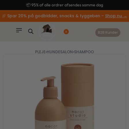
content
🚚 Gratis fragt ved køb over 499,-
🍖 Spar 20% på godbidder, snacks & tyggeben –
Shop nu →
B2B Kunder
0
PLEJE
›
HUNDESALON
›
SHAMPOO