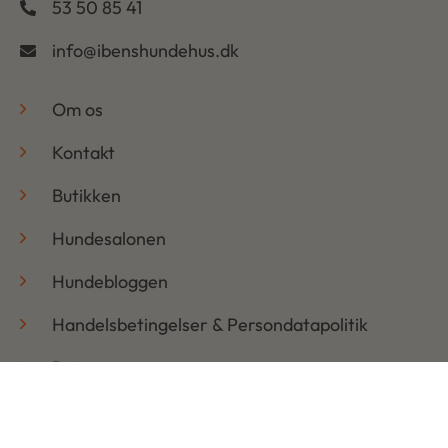
53 50 85 41
info@ibenshundehus.dk
-
Om os
Kontakt
Butikken
Hundesalonen
Hundebloggen
Handelsbetingelser & Persondatapolitik
Retur
Åbningstider
Mandag: 08:30 – 17:30