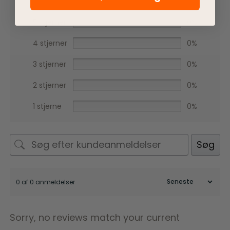
5 stjerner
0%
4 stjerner
0%
3 stjerner
0%
2 stjerner
0%
1 stjerne
0%
Søg
0 af 0 anmeldelser
Sorry, no reviews match your current