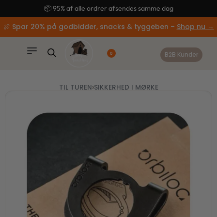
content
🚚 Gratis fragt ved køb over 499,-
🍖 Spar 20% på godbidder, snacks & tyggeben –
Shop nu →
B2B Kunder
0
TIL TUREN
›
SIKKERHED I MØRKE