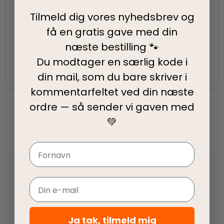
Trustpilot - Vi er her for at hjælpe dig
Tilmeld dig vores nyhedsbrev og
få en gratis gave med din
Fair priser
næste bestilling 🐾
Vi tilbyder fair priser, så I kan nyde vores
Du modtager en særlig kode i
kvalitetsprodukter uden at springe budgettet.
din mail, som du bare skriver i
kommentarfeltet ved din
næste
ordre — så sender vi gaven med
💚
Navn
0,0
Email
Baseret på 0 anmeldelser
Ja tak, tilmeld mig