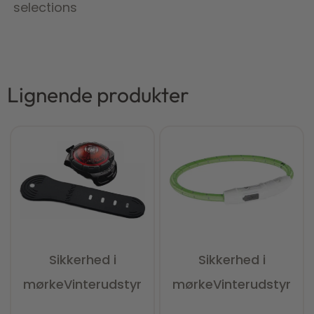
selections
Lignende produkter
Sikkerhed i
Sikkerhed i
mørke
Vinterudstyr
mørke
Vinterudstyr
Vurderet
0
ud af 5
Vurderet
0
ud af 5