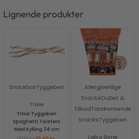
Lignende produkter
Snackbar
Tyggeben
Allergivenlige
Snacks
Outlet &
Vurderet
0
ud af 5
Trixie
Tilbud
Tandrensende
Trixie Tyggeben
Snacks
Tyggeben
Spaghetti Twisters
Med Kylling 34 cm
Vurderet
0
ud af 5
Laika Bone
13,00
kr.
10,40
kr.