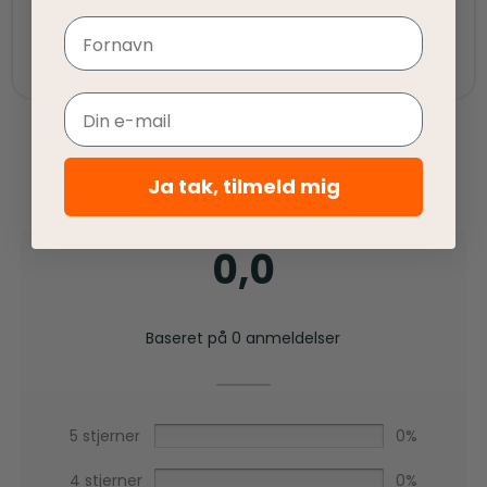
Vi tilbyder fair priser, så I kan nyde vores
Navn
kvalitetsprodukter uden at springe budgettet.
Email
Ja tak, tilmeld mig
0,0
Baseret på 0 anmeldelser
5 stjerner
0%
4 stjerner
0%