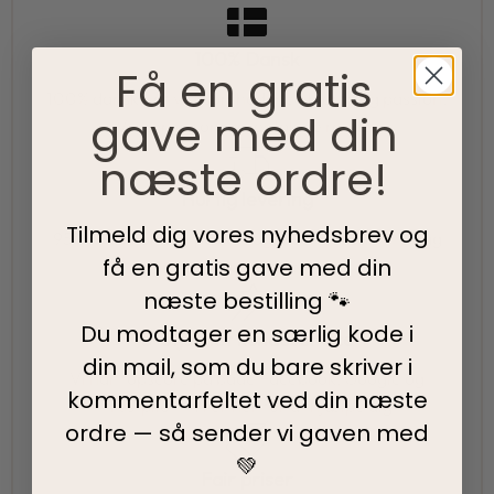
100% Dansk
Få en gratis
100% danskejet virksomhed med hjerte og passion.
gave med din
Vi værner om vores lokale rødder
næste ordre!
Hurtig levering
Tilmeld dig vores nyhedsbrev og
95% af alle ordrer pakkes og afsendes samme dag
få en gratis gave med din
som du bestiller.
næste bestilling 🐾
Du modtager en særlig kode i
5-Stjernet kundeservice
din mail, som du bare skriver i
Vi har topscore på både Facebook, Google og
kommentarfeltet ved din
næste
Trustpilot - Vi er her for at hjælpe dig
ordre — så sender vi gaven med
💚
Fair priser