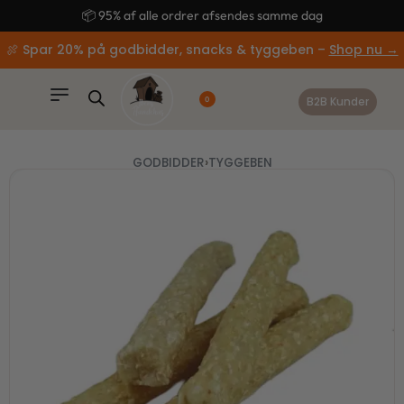
content
🚚 Gratis fragt ved køb over 499,-
🍖 Spar 20% på godbidder, snacks & tyggeben –
Shop nu →
B2B Kunder
0
GODBIDDER
›
TYGGEBEN