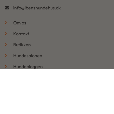
info@ibenshundehus.dk
-
Om os
Kontakt
Butikken
Hundesalonen
Hundebloggen
Handelsbetingelser & Persondatapolitik
Retur
Åbningstider
Mandag: 08:30 – 17:30
Tirsdag: 08:30 – 17:30