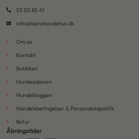
53 50 85 41
info@ibenshundehus.dk
-
Om os
Kontakt
Butikken
Hundesalonen
Hundebloggen
Handelsbetingelser & Persondatapolitik
Retur
Åbningstider