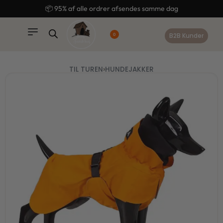
content
🚚 Gratis fragt ved køb over 499,-
B2B Kunder
0
TIL TUREN
›
HUNDEJAKKER