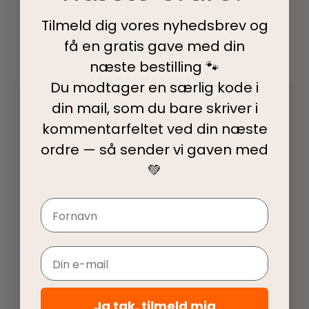
Tilmeld dig vores nyhedsbrev og
få en gratis gave med din
næste bestilling 🐾
Du modtager en særlig kode i
0,0
din mail, som du bare skriver i
kommentarfeltet ved din
næste
ordre — så sender vi gaven med
Baseret på 0 anmeldelser
💚
Navn
5 stjerner
0%
4 stjerner
0%
Email
3 stjerner
0%
2 stjerner
0%
Ja tak, tilmeld mig