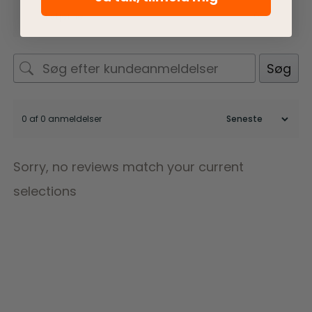
1 stjerne
0%
Søg
0 af 0 anmeldelser
Sorry, no reviews match your current
selections