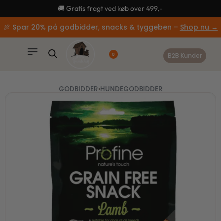
content
🚚 Gratis fragt ved køb over 499,-
🍖 Spar 20% på godbidder, snacks & tyggeben –
Shop nu →
B2B Kunder
0
GODBIDDER
›
HUNDEGODBIDDER