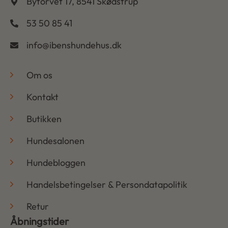
Bytorvet 17, 8541 Skødstrup
53 50 85 41
info@ibenshundehus.dk
-
Om os
Kontakt
Butikken
Hundesalonen
Hundebloggen
Handelsbetingelser & Persondatapolitik
Retur
Åbningstider