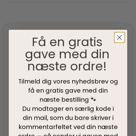
Få en gratis
gave med din
100% Dansk
100% danskejet virksomhed med hjerte og passion.
næste ordre!
Vi værner om vores lokale rødder
Tilmeld dig vores nyhedsbrev og
Hurtig levering
få en gratis gave med din
næste bestilling 🐾
95% af alle ordrer pakkes og afsendes samme dag
som du bestiller.
Du modtager en særlig kode i
din mail, som du bare skriver i
kommentarfeltet ved din
næste
5-Stjernet kundeservice