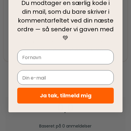
Du modtager en særlig kode i
Vi har topscore på både Facebook, Google og
din mail, som du bare skriver i
Trustpilot - Vi er her for at hjælpe dig
kommentarfeltet ved din
næste
ordre — så sender vi gaven med
Fair priser
💚
Vi tilbyder fair priser, så I kan nyde vores
kvalitetsprodukter uden at springe budgettet.
Navn
Email
Ja tak, tilmeld mig
0,0
Baseret på 0 anmeldelser