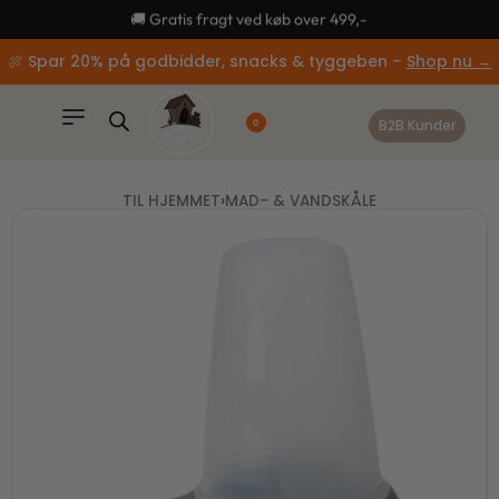
content
🚚 Gratis fragt ved køb over 499,-
🍖 Spar 20% på godbidder, snacks & tyggeben –
Shop nu →
B2B Kunder
0
TIL HJEMMET
›
MAD- & VANDSKÅLE