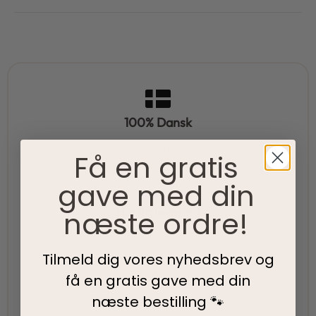
100% Dansk
100% danskejet virksomhed med hjerte og passion.
Få en gratis
Vi værner om vores lokale rødder
gave med din
Hurtig levering
næste ordre!
95% af alle ordrer pakkes og afsendes samme dag
som du bestiller.
Tilmeld dig vores nyhedsbrev og
få en gratis gave med din
næste bestilling 🐾
5-Stjernet kundeservice